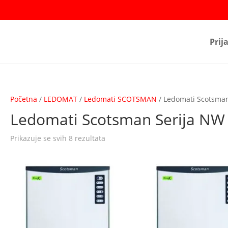
Prij
Početna
/
LEDOMAT
/
Ledomati SCOTSMAN
/ Ledomati Scotsman
Ledomati Scotsman Serija NW
Prikazuje se svih 8 rezultata