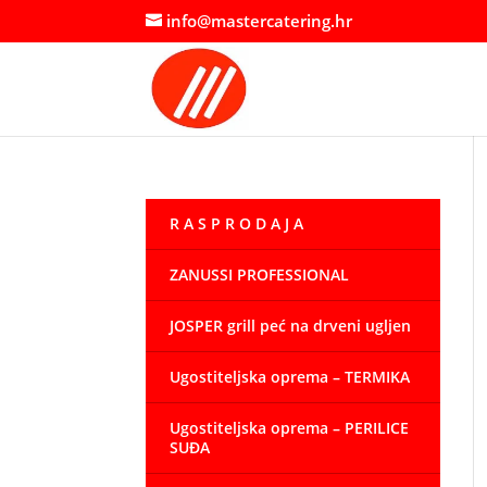
info@mastercatering.hr
R A S P R O D A J A
ZANUSSI PROFESSIONAL
JOSPER grill peć na drveni ugljen
Ugostiteljska oprema – TERMIKA
Ugostiteljska oprema – PERILICE
SUĐA