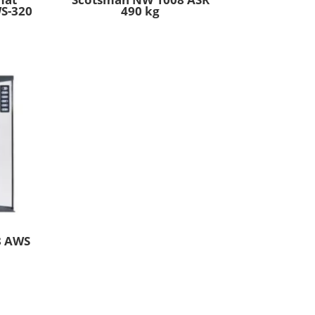
S-320
490 kg
8 AWS