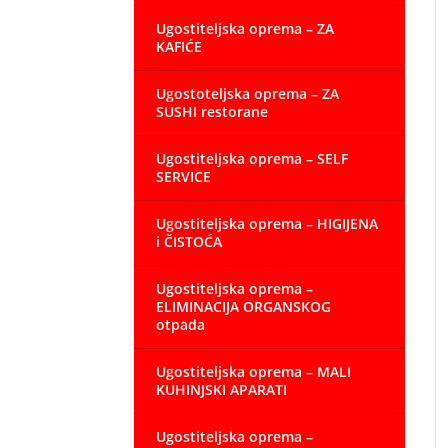
Ugostiteljska oprema – ZA
KAFIĆE
Ugostoteljska oprema – ZA
SUSHI restorane
Ugostiteljska oprema – SELF
SERVICE
Ugostiteljska oprema – HIGIJENA
i ČISTOĆA
Ugostiteljska oprema –
ELIMINACIJA ORGANSKOG
otpada
Ugostiteljska oprema – MALI
KUHINJSKI APARATI
Ugostiteljska oprema –