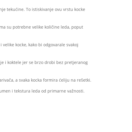
je tekućine. To istiskivanje ovu vrstu kocke
ima su potrebne velike količine leda, poput
 i velike kocke, kako bi odgovarale svakoj
e i koktele jer se brzo drobi bez pretjeranog
rivača, a svaka kocka formira ćeliju na rešetki.
lumen i tekstura leda od primarne važnosti.