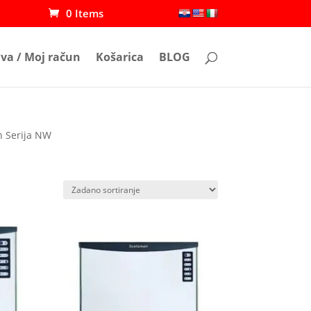
0 Items
ava / Moj račun
Košarica
BLOG
 Serija NW