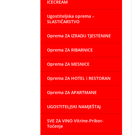
ICECREAM
Ugostiteljska oprema –
SLASTIČARSTVO
Oprema ZA IZRADU TJESTENINE
Oprema ZA RIBARNICE
Oprema ZA MESNICE
Oprema ZA HOTEL i RESTORAN
Oprema ZA APARTMANE
UGOSTITELJSKI NAMJEŠTAJ
SVE ZA VINO Vitrine-Pribor-
Točenje