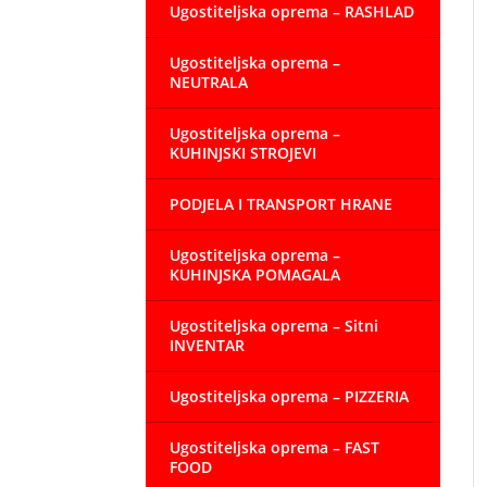
Ugostiteljska oprema – RASHLAD
Ugostiteljska oprema –
NEUTRALA
Ugostiteljska oprema –
KUHINJSKI STROJEVI
PODJELA I TRANSPORT HRANE
Ugostiteljska oprema –
KUHINJSKA POMAGALA
Ugostiteljska oprema – Sitni
INVENTAR
Ugostiteljska oprema – PIZZERIA
Ugostiteljska oprema – FAST
FOOD