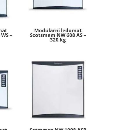
mat
Modularni ledomat
 WS –
Scotsmam NW 608 AS –
320 kg
mat
Scotsman NW 1008 ASR