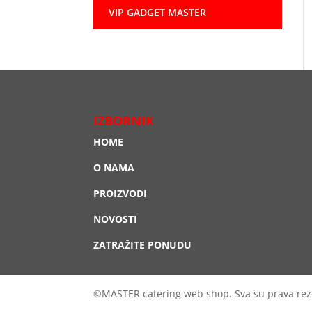
VIP GADGET MASTER
IZBORNIK
HOME
O NAMA
PROIZVODI
NOVOSTI
ZATRAŽITE PONUDU
©MASTER catering web shop. Sva su prava rez