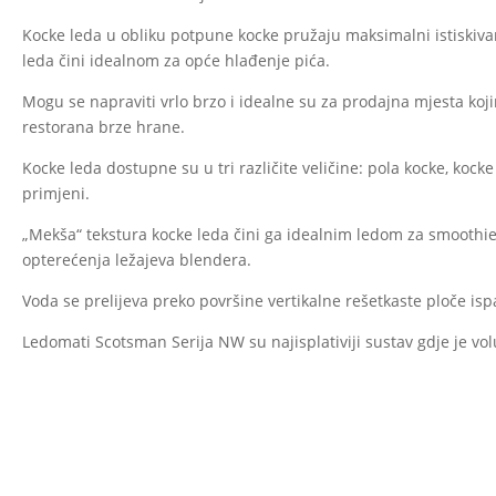
Kocke leda u obliku potpune kocke pružaju maksimalni istiskivan
leda čini idealnom za opće hlađenje pića.
Mogu se napraviti vrlo brzo i idealne su za prodajna mjesta koj
restorana brze hrane.
Kocke leda dostupne su u tri različite veličine: pola kocke, kocke
primjeni.
„Mekša“ tekstura kocke leda čini ga idealnim ledom za smoothiej
opterećenja ležajeva blendera.
Voda se prelijeva preko površine vertikalne rešetkaste ploče ispa
Ledomati Scotsman Serija NW su najisplativiji sustav gdje je vo