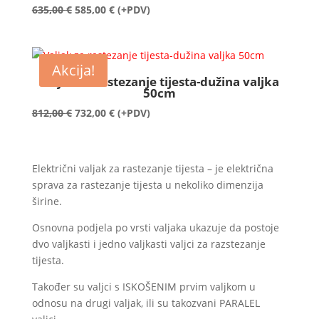
Izvorna
Trenutna
635,00
€
585,00
€
(+PDV)
cijena
cijena
bila
je:
je:
585,00 €.
Akcija!
635,00 €.
Valjak za rastezanje tijesta-dužina valjka
50cm
Izvorna
Trenutna
812,00
€
732,00
€
(+PDV)
cijena
cijena
bila
je:
je:
732,00 €.
Električni valjak za rastezanje tijesta – je električna
812,00 €.
sprava za rastezanje tijesta u nekoliko dimenzija
širine.
Osnovna podjela po vrsti valjaka ukazuje da postoje
dvo valjkasti i jedno valjkasti valjci za razstezanje
tijesta.
Također su valjci s ISKOŠENIM prvim valjkom u
odnosu na drugi valjak, ili su takozvani PARALEL