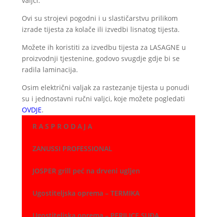
valjci.
Ovi su strojevi pogodni i u slastičarstvu prilikom
izrade tijesta za kolače ili izvedbi lisnatog tijesta.
Možete ih koristiti za izvedbu tijesta za LASAGNE u
proizvodnji tjestenine, godovo svugdje gdje bi se
radila laminacija.
Osim električni valjak za rastezanje tijesta u ponudi
su i jednostavni ručni valjci, koje možete pogledati
OVDJE
.
R A S P R O D A J A
ZANUSSI PROFESSIONAL
JOSPER grill peć na drveni ugljen
Ugostiteljska oprema – TERMIKA
Ugostiteljska oprema – PERILICE SUĐA