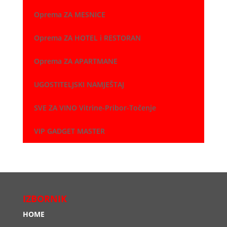
Oprema ZA MESNICE
Oprema ZA HOTEL i RESTORAN
Oprema ZA APARTMANE
UGOSTITELJSKI NAMJEŠTAJ
SVE ZA VINO Vitrine-Pribor-Točenje
VIP GADGET MASTER
IZBORNIK
HOME