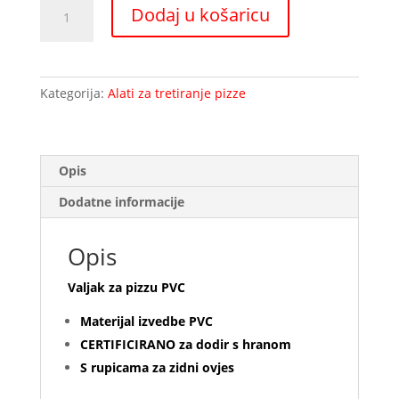
Valjak
Dodaj u košaricu
za
pizzu
PVC
količina
Kategorija:
Alati za tretiranje pizze
Opis
Dodatne informacije
Opis
Valjak za pizzu PVC
Materijal izvedbe PVC
CERTIFICIRANO za dodir s hranom
S rupicama za zidni ovjes