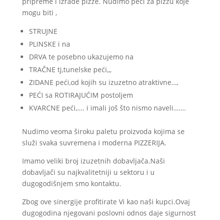
pripreme i izrade pizze. Nudimo peći za pizzu koje
mogu biti ,
STRUJNE
PLINSKE i na
DRVA te posebno ukazujemo na
TRAČNE tj,tunelske peći,,,
ZIDANE peći,od kojih su izuzetno atraktivne…,
PEĆI sa ROTIRAJUĆIM postoljem
KVARCNE peći,…. i imali još što nismo naveli…….
Nudimo veoma široku paletu proizvoda kojima se
služi svaka suvremena i moderna PIZZERIJA.
Imamo veliki broj izuzetnih dobavljača.Naši
dobavljači su najkvalitetniji u sektoru i u
dugogodišnjem smo kontaktu.
Zbog ove sinergije profitirate Vi kao naši kupci.Ovaj
dugogodina njegovani poslovni odnos daje sigurnost