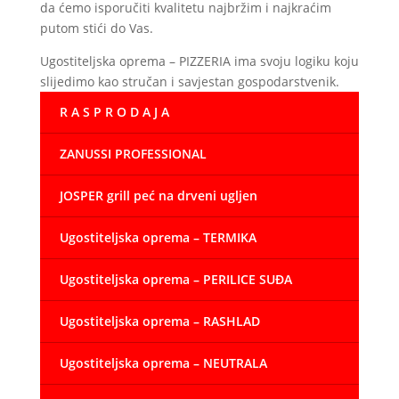
da ćemo isporučiti kvalitetu najbržim i najkraćim
putom stići do Vas.
Ugostiteljska oprema – PIZZERIA ima svoju logiku koju
slijedimo kao stručan i savjestan gospodarstvenik.
R A S P R O D A J A
ZANUSSI PROFESSIONAL
JOSPER grill peć na drveni ugljen
Ugostiteljska oprema – TERMIKA
Ugostiteljska oprema – PERILICE SUĐA
Ugostiteljska oprema – RASHLAD
Ugostiteljska oprema – NEUTRALA