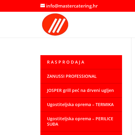
info@mastercatering.hr
R A S P R O D A J A
ZANUSSI PROFESSIONAL
JOSPER grill peć na drveni ugljen
Ugostiteljska oprema – TERMIKA
Ugostiteljska oprema – PERILICE
SUĐA