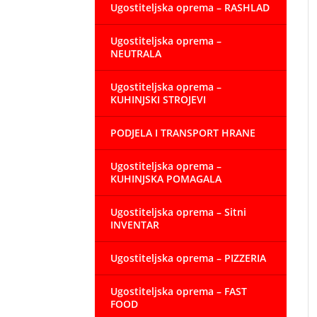
Ugostiteljska oprema – RASHLAD
Ugostiteljska oprema –
NEUTRALA
Ugostiteljska oprema –
KUHINJSKI STROJEVI
PODJELA I TRANSPORT HRANE
Ugostiteljska oprema –
KUHINJSKA POMAGALA
Ugostiteljska oprema – Sitni
INVENTAR
Ugostiteljska oprema – PIZZERIA
Ugostiteljska oprema – FAST
FOOD