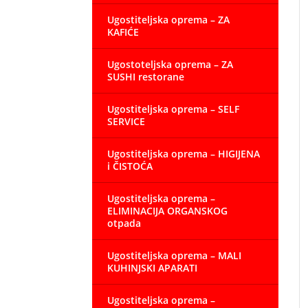
Ugostiteljska oprema – ZA
KAFIĆE
Ugostoteljska oprema – ZA
SUSHI restorane
Ugostiteljska oprema – SELF
SERVICE
Ugostiteljska oprema – HIGIJENA
i ČISTOĆA
Ugostiteljska oprema –
ELIMINACIJA ORGANSKOG
otpada
Ugostiteljska oprema – MALI
KUHINJSKI APARATI
Ugostiteljska oprema –