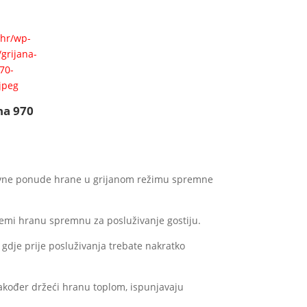
na 970
dnevne ponude hrane u grijanom režimu spremne
premi hranu spremnu za posluživanje gostiju.
 gdje prije posluživanja trebate nakratko
akođer držeći hranu toplom, ispunjavaju