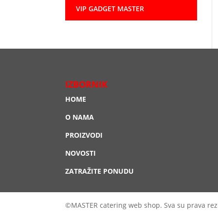
VIP GADGET MASTER
IZBORNIK
HOME
O NAMA
PROIZVODI
NOVOSTI
ZATRAŽITE PONUDU
©MASTER catering web shop. Sva su prava rez