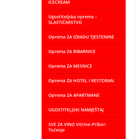
ICECREAM
Ugostiteljska oprema –
SLASTIČARSTVO
Oprema ZA IZRADU TJESTENINE
Oprema ZA RIBARNICE
Oprema ZA MESNICE
Oprema ZA HOTEL i RESTORAN
Oprema ZA APARTMANE
UGOSTITELJSKI NAMJEŠTAJ
SVE ZA VINO Vitrine-Pribor-
Točenje