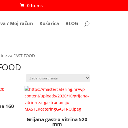
0 Items
ava / Moj račun
Košarica
BLOG
trine za FAST FOOD
T FOOD
na 160
Grijana gastro vitrina 520
mm