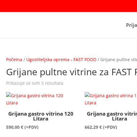
Prij
Početna
/
Ugostiteljska oprema - FAST FOOD
/ Grijane pultne vi
Grijane pultne vitrine za FAS
Prikazuje se svih 5 rezultata
Grijana gastro vitrina 120
Grijana gastro vitri
Litara
Litara
590,00
€
(+PDV)
662,29
€
(+PDV)