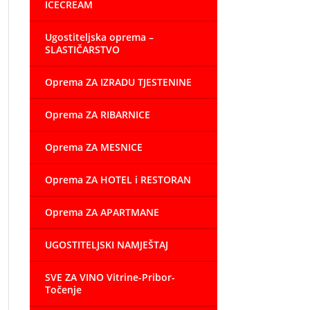
ICECREAM
Ugostiteljska oprema –
SLASTIČARSTVO
Oprema ZA IZRADU TJESTENINE
Oprema ZA RIBARNICE
Oprema ZA MESNICE
Oprema ZA HOTEL i RESTORAN
Oprema ZA APARTMANE
UGOSTITELJSKI NAMJEŠTAJ
SVE ZA VINO Vitrine-Pribor-
Točenje