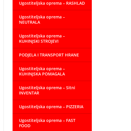
Ugostiteljska oprema – RASHLAD
Ugostiteljska oprema –
NEUTRALA
Ugostiteljska oprema –
KUHINJSKI STROJEVI
PODJELA I TRANSPORT HRANE
Ugostiteljska oprema –
KUHINJSKA POMAGALA
Ugostiteljska oprema – Sitni
INVENTAR
Ugostiteljska oprema – PIZZERIA
Ugostiteljska oprema – FAST
FOOD