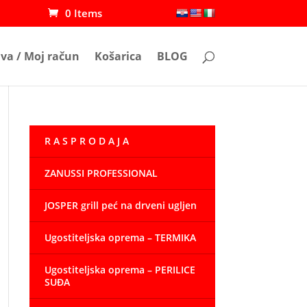
0 Items
ava / Moj račun
Košarica
BLOG
R A S P R O D A J A
ZANUSSI PROFESSIONAL
JOSPER grill peć na drveni ugljen
Ugostiteljska oprema – TERMIKA
Ugostiteljska oprema – PERILICE
SUĐA