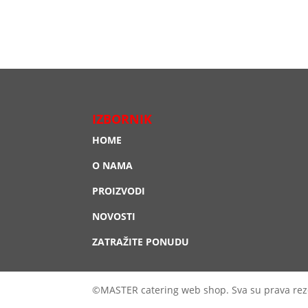
IZBORNIK
HOME
O NAMA
PROIZVODI
NOVOSTI
ZATRAŽITE PONUDU
©MASTER catering web shop. Sva su prava rez