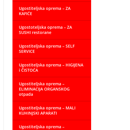
Ugostiteljska oprema – ZA
KAFIĆE
Ugostoteljska oprema – ZA
SUSHI restorane
Ugostiteljska oprema – SELF
SERVICE
Ugostiteljska oprema – HIGIJENA
i ČISTOĆA
Ugostiteljska oprema –
ELIMINACIJA ORGANSKOG
otpada
Ugostiteljska oprema – MALI
KUHINJSKI APARATI
Ugostiteljska oprema –