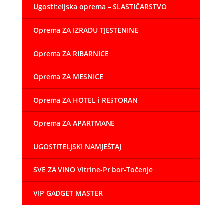
Ugostiteljska oprema – SLASTIČARSTVO
Oprema ZA IZRADU TJESTENINE
Oprema ZA RIBARNICE
Oprema ZA MESNICE
Oprema ZA HOTEL i RESTORAN
Oprema ZA APARTMANE
UGOSTITELJSKI NAMJEŠTAJ
SVE ZA VINO Vitrine-Pribor-Točenje
VIP GADGET MASTER