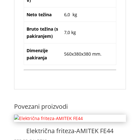
V)
Neto težina
6,0 kg
Bruto težina (s
7,0 kg
pakiranjem)
Dimenzije
560x380x380 mm.
pakiranja
Povezani proizvodi
Električna friteza-AMITEK FE44