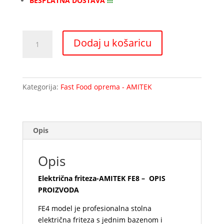
BESPLATNA DOSTAVA
!!!
Električna
Dodaj u košaricu
friteza-
AMITEK
FE8
količina
Kategorija:
Fast Food oprema - AMITEK
Opis
Opis
Električna friteza-AMITEK FE8 – OPIS
PROIZVODA
FE4 model je profesionalna stolna
električna friteza s jednim bazenom i