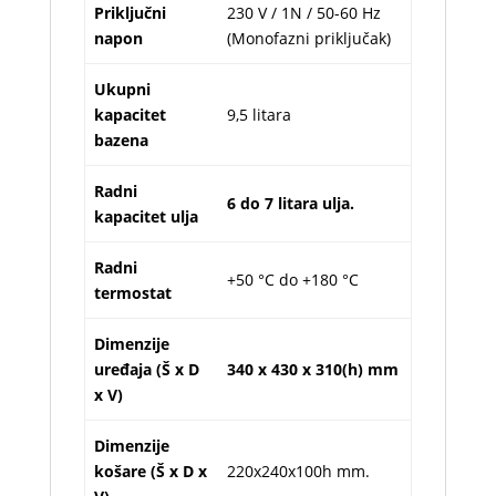
Priključni
230 V / 1N / 50-60 Hz
napon
(Monofazni priključak)
Ukupni
kapacitet
9,5 litara
bazena
Radni
6 do 7 litara ulja.
kapacitet ulja
Radni
+50 °C do +180 °C
termostat
Dimenzije
uređaja (Š x D
340 x 430 x 310(h) mm
x V)
Dimenzije
košare (Š x D x
220x240x100h mm.