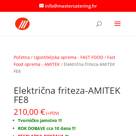
info@mastercatering.hr
Početna
/
Ugostiteljska oprema - FAST FOOD
/
Fast
Food oprema - AMITEK
/ Električna friteza-AMITEK
FE8
Električna friteza-AMITEK
FE8
210,00
€
(+PDV)
Tvorničko jamstvo !!!
ROK DOBAVE cca 10 dana !!!