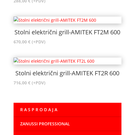
288,00
€
(+PDV)
Stolni električni grill-AMITEK FT2M 600
670,00
€
(+PDV)
Stolni električni grill-AMITEK FT2R 600
716,00
€
(+PDV)
R A S P R O D A J A
ZANUSSI PROFESSIONAL