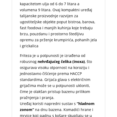
kapacitetom ulja od 6 do 7 litara a
volumena 9 litara. Ovaj kompaktni uređaj
talijanske proizvodnje razvijen za
ugostiteljske objekte poput bistroa, barova,
fast foodova i manjih kuhinja koje trebaju
brzu, pouzdanu i prostorno štedljivu
opremu za prženje krumpirića, pohanih jela
i grickalica
Friteza je u potpunosti je izrađena od
robusnog
nehrđajućeg čelika (inoxa)
, što
osigurava visoku otpornost na koroziju i
jednostavno čišćenje prema HACCP
standardima. Grijaća glava s električnim
grijačima može se u potpunosti ukloniti,
čime je olakšan pristup bazenu prilikom
pražnjenja i pranja.
Uređaj koristi napredni sustav s
“hladnom
zonom”
na dnu bazena. Komadići hrane i
mrvice koji padnu s košare skupljaju se u