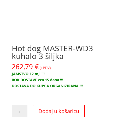
Hot dog MASTER-WD3
kuhalo 3 šiljka
262,79
€
(+PDV)
JAMSTVO 12 mj. !!!
ROK DOSTAVE cca 15 dana !!!
DOSTAVA DO KUPCA ORGANIZIRANA !!!
Hot
Dodaj u košaricu
dog