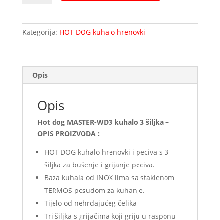
MASTER-
WD3
kuhalo
Kategorija:
HOT DOG kuhalo hrenovki
3
šiljka
količina
Opis
Opis
Hot dog MASTER-WD3 kuhalo 3 šiljka –
OPIS PROIZVODA :
HOT DOG kuhalo hrenovki i peciva s 3
šiljka za bušenje i grijanje peciva.
Baza kuhala od INOX lima sa staklenom
TERMOS posudom za kuhanje.
Tijelo od nehrđajućeg čelika
Tri šiljka s grijačima koji griju u rasponu