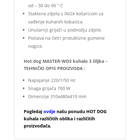
od – 30 do 90 ° C
Staklena zdjela s INOX košaricom za
vađenje kuhanih kobasica
Unutarnji grijači u podnožju zdjele.
Postava na četri protuklizne gumene
nogice.
Hot dog MASTER-WD3 kuhalo 3 šiljka –
TEHNIČKI OPIS PROIZVODA :
Napajanje 220/1/50 Hz
Snaga grijača 700 W
Dimenzije 310x480x410 mm
Pogledaj
ovdje
našu ponudu HOT DOG
kuhala različitih oblika i
različitih
proizvođača.