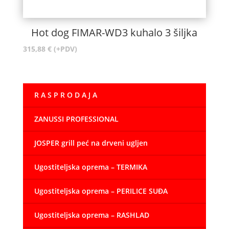
Hot dog FIMAR-WD3 kuhalo 3 šiljka
315,88
€
(+PDV)
R A S P R O D A J A
ZANUSSI PROFESSIONAL
JOSPER grill peć na drveni ugljen
Ugostiteljska oprema – TERMIKA
Ugostiteljska oprema – PERILICE SUĐA
Ugostiteljska oprema – RASHLAD