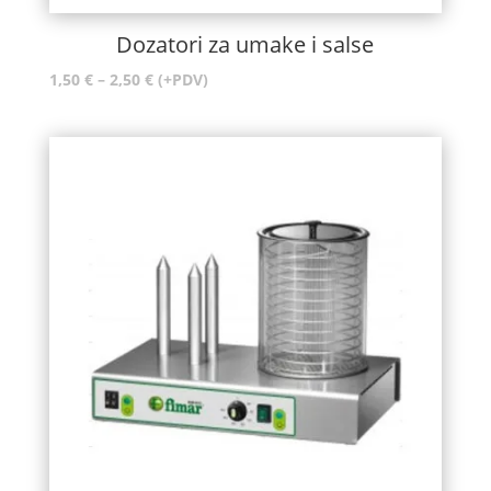
Dozatori za umake i salse
Raspon
1,50
€
–
2,50
€
(+PDV)
cijena:
od
1,50 €
do
2,50 €