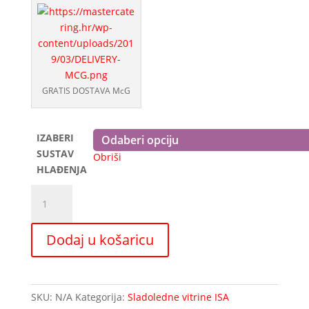
GRATIS DOSTAVA McG
IZABERI
SUSTAV
Obriši
HLAĐENJA
ISA
sladoledna
vitrina
Dodaj u košaricu
STRATOS
220
PLUS
1
SKU:
N/A
Kategorija:
Sladoledne vitrine ISA
količina