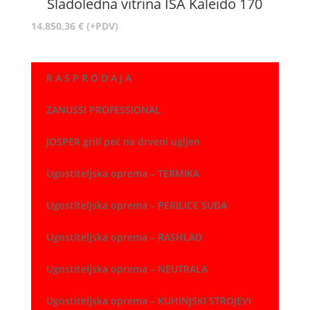
Sladoledna vitrina ISA Kaleido 170
16.735,02 €
14.850,36
€
(+PDV)
R A S P R O D A J A
ZANUSSI PROFESSIONAL
JOSPER grill peć na drveni ugljen
Ugostiteljska oprema – TERMIKA
Ugostiteljska oprema – PERILICE SUĐA
Ugostiteljska oprema – RASHLAD
Ugostiteljska oprema – NEUTRALA
Ugostiteljska oprema – KUHINJSKI STROJEVI