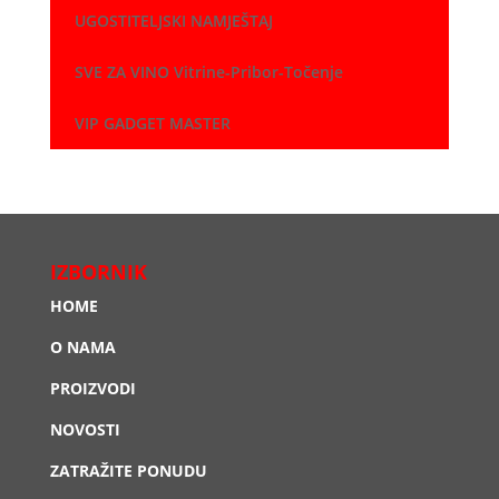
UGOSTITELJSKI NAMJEŠTAJ
SVE ZA VINO Vitrine-Pribor-Točenje
VIP GADGET MASTER
IZBORNIK
HOME
O NAMA
PROIZVODI
NOVOSTI
ZATRAŽITE PONUDU