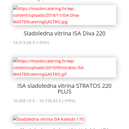
Sladoledna vitrina ISA Diva 220
14.373,88
€
(+PDV)
ISA sladoledna vitrina STRATOS 220
PLUS
Raspon
16.058,13
€
–
16.735,02
€
(+PDV)
cijena:
od
16.058,13 €
do