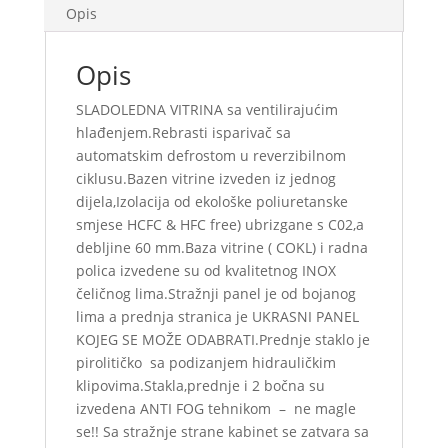
Opis
Opis
SLADOLEDNA VITRINA sa ventilirajućim
hlađenjem.Rebrasti isparivač sa
automatskim defrostom u reverzibilnom
ciklusu.Bazen vitrine izveden iz jednog
dijela,Izolacija od ekološke poliuretanske
smjese HCFC & HFC free) ubrizgane s C02,a
debljine 60 mm.Baza vitrine ( COKL) i radna
polica izvedene su od kvalitetnog INOX
čeličnog lima.Stražnji panel je od bojanog
lima a prednja stranica je UKRASNI PANEL
KOJEG SE MOŽE ODABRATI.Prednje staklo je
pirolitičko sa podizanjem hidrauličkim
klipovima.Stakla,prednje i 2 bočna su
izvedena ANTI FOG tehnikom – ne magle
se!! Sa stražnje strane kabinet se zatvara sa