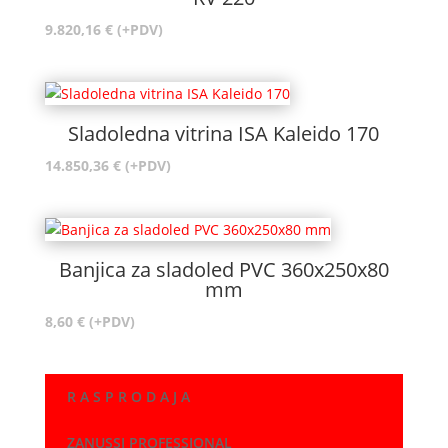
9.820,16
€
(+PDV)
Sladoledna vitrina ISA Kaleido 170
14.850,36
€
(+PDV)
Banjica za sladoled PVC 360x250x80
mm
8,60
€
(+PDV)
R A S P R O D A J A
ZANUSSI PROFESSIONAL