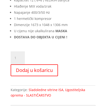
Kapacitet 12 ( 6+6 ) VELIKIH banjica
Hlađenje MIX voda/zrak
Napajanje 400/3/50 Hz
1 hermetički kompresor
Dimenzije 1673 x 1048 x 1306 mm
U cijenu nije ukalkulirana
MASKA
DOSTAVA DO OBJEKTA U CIJENI !
Sladoledna
vitrina
ISA
Dodaj u košaricu
Millenium
18
ST
količina
Kategorije:
Sladoledne vitrine ISA
,
Ugostiteljska
oprema - SLASTIČARSTVO