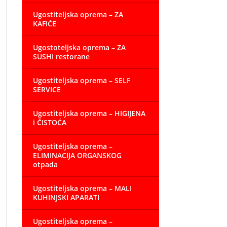
Ugostiteljska oprema – ZA
KAFIĆE
Ugostoteljska oprema – ZA
SUSHI restorane
Ugostiteljska oprema – SELF
SERVICE
Ugostiteljska oprema – HIGIJENA
i ČISTOĆA
Ugostiteljska oprema –
ELIMINACIJA ORGANSKOG
otpada
Ugostiteljska oprema – MALI
KUHINJSKI APARATI
Ugostiteljska oprema –