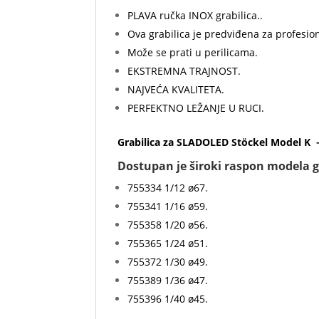
PLAVA ručka INOX grabilica..
Ova grabilica je predviđena za profesio
Može se prati u perilicama.
EKSTREMNA TRAJNOST.
NAJVEĆA KVALITETA.
PERFEKTNO LEŽANJE U RUCI.
Grabilica za SLADOLED Stöckel Model K 
Dostupan je široki raspon modela gra
755334 1/12 ø67.
755341 1/16 ø59.
755358 1/20 ø56.
755365 1/24 ø51.
755372 1/30 ø49.
755389 1/36 ø47.
755396 1/40 ø45.