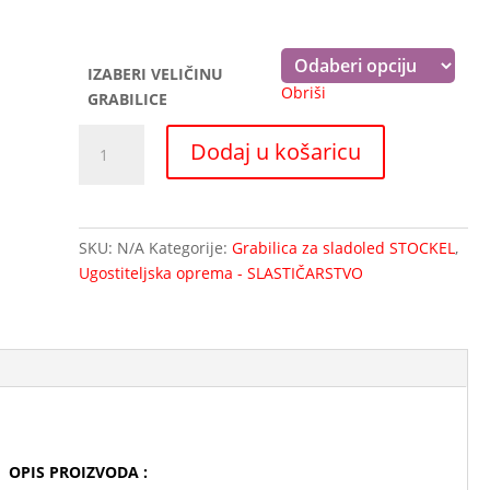
IZABERI VELIČINU
Obriši
GRABILICE
Grabilica
Dodaj u košaricu
za
SLADOLED
Stöckel-
Model
SKU:
N/A
Kategorije:
Grabilica za sladoled STOCKEL
,
K
Ugostiteljska oprema - SLASTIČARSTVO
količina
 – OPIS PROIZVODA :