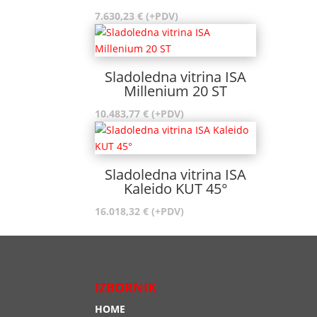
7.630,23
€
(+PDV)
Sladoledna vitrina ISA
Millenium 20 ST
10.483,77
€
(+PDV)
Sladoledna vitrina ISA
Kaleido KUT 45°
16.018,32
€
(+PDV)
IZBORNIK
HOME