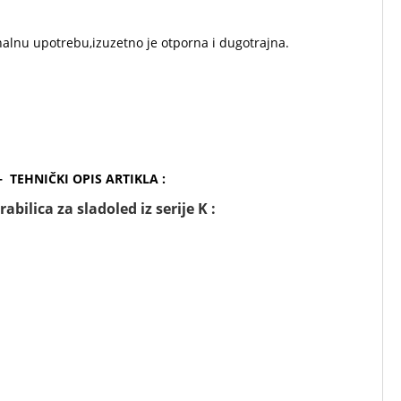
nalnu upotrebu,izuzetno je otporna i dugotrajna.
– TEHNIČKI OPIS ARTIKLA :
bilica za sladoled iz serije K :