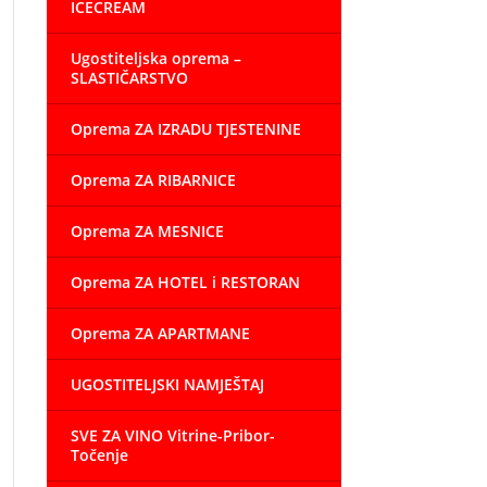
ICECREAM
Ugostiteljska oprema –
SLASTIČARSTVO
Oprema ZA IZRADU TJESTENINE
Oprema ZA RIBARNICE
Oprema ZA MESNICE
Oprema ZA HOTEL i RESTORAN
Oprema ZA APARTMANE
UGOSTITELJSKI NAMJEŠTAJ
SVE ZA VINO Vitrine-Pribor-
Točenje