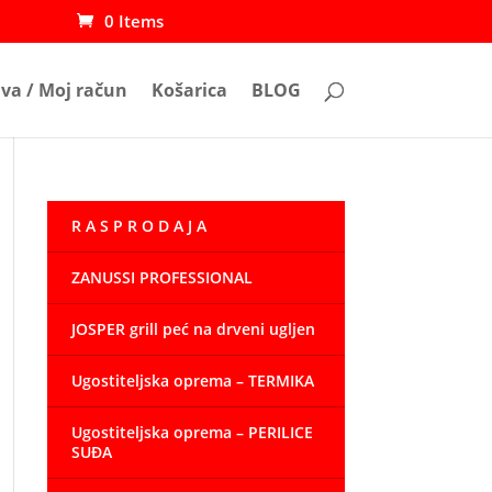
0 Items
ava / Moj račun
Košarica
BLOG
R A S P R O D A J A
ZANUSSI PROFESSIONAL
JOSPER grill peć na drveni ugljen
Ugostiteljska oprema – TERMIKA
Ugostiteljska oprema – PERILICE
SUĐA