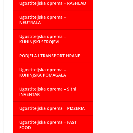
Ugostiteljska oprema – RASHLAD
Ugostiteljska oprema –
NEUTRALA
Ugostiteljska oprema –
KUHINJSKI STROJEVI
PODJELA I TRANSPORT HRANE
Ugostiteljska oprema –
KUHINJSKA POMAGALA
Ugostiteljska oprema – Sitni
INVENTAR
Ugostiteljska oprema – PIZZERIA
Ugostiteljska oprema – FAST
FOOD