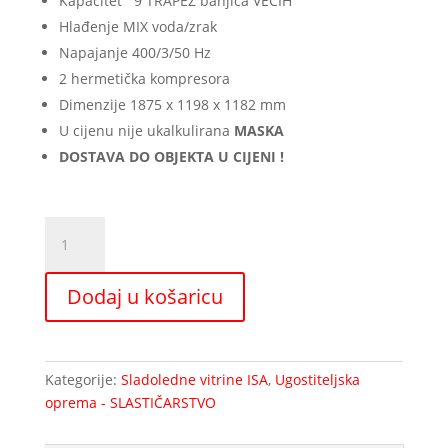
Kapacitet 9 TRAPEZ banjica VEĆIH
Hlađenje MIX voda/zrak
Napajanje 400/3/50 Hz
2 hermetička kompresora
Dimenzije 1875 x 1198 x 1182 mm
U cijenu nije ukalkulirana
MASKA
DOSTAVA DO OBJEKTA U CIJENI !
Sladoledna
vitrina
ISA
Dodaj u košaricu
Kaleido
KUT
45°
količina
Kategorije:
Sladoledne vitrine ISA
,
Ugostiteljska
oprema - SLASTIČARSTVO