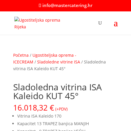
info@mastercatering.hr
Početna
/
Ugostiteljska oprema -
ICECREAM
/
Sladoledne vitrine ISA
/ Sladoledna
vitrina ISA Kaleido KUT 45°
Sladoledna vitrina ISA
Kaleido KUT 45°
16.018,32
€
(+PDV)
Vitrina ISA Kaleido 170
Kapacitet 13 TRAPEZ banjica MANJIH