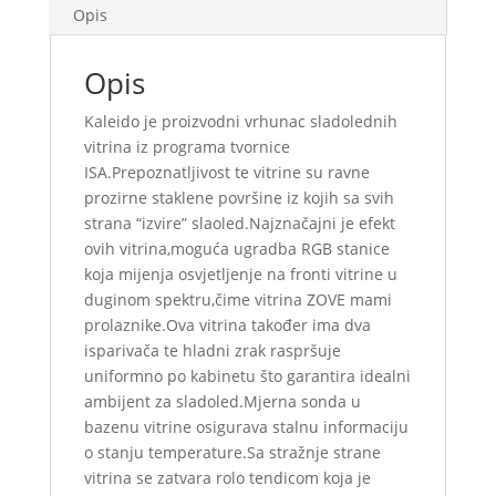
Opis
Opis
Kaleido je proizvodni vrhunac sladolednih
vitrina iz programa tvornice
ISA.Prepoznatljivost te vitrine su ravne
prozirne staklene površine iz kojih sa svih
strana “izvire” slaoled.Najznačajni je efekt
ovih vitrina,moguća ugradba RGB stanice
koja mijenja osvjetljenje na fronti vitrine u
duginom spektru,čime vitrina ZOVE mami
prolaznike.Ova vitrina također ima dva
isparivača te hladni zrak raspršuje
uniformno po kabinetu što garantira idealni
ambijent za sladoled.Mjerna sonda u
bazenu vitrine osigurava stalnu informaciju
o stanju temperature.Sa stražnje strane
vitrina se zatvara rolo tendicom koja je