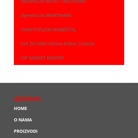
Oprema ZA HOTEL i RESTORAN
Oprema ZA APARTMANE
UGOSTITELJSKI NAMJEŠTAJ
SVE ZA VINO Vitrine-Pribor-Točenje
VIP GADGET MASTER
IZBORNIK
HOME
O NAMA
PROIZVODI