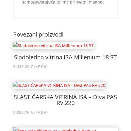
samozatvarajuća te ima prihvatni magnet
Povezani proizvodi
Sladoledna vitrina ISA Millenium 18 ST
9.435,26
€
(+PDV)
SLASTIČARSKA VITRINA ISA – Diva PAS
RV 220
9.820,16
€
(+PDV)