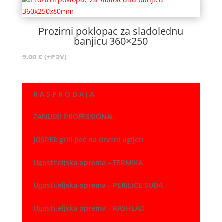
Prozirni poklopac za sladolednu
banjicu 360×250
9,00
€
(+PDV)
R A S P R O D A J A
ZANUSSI PROFESSIONAL
JOSPER grill peć na drveni ugljen
Ugostiteljska oprema – TERMIKA
Ugostiteljska oprema – PERILICE SUĐA
Ugostiteljska oprema – RASHLAD