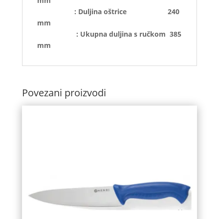
mm
: Duljina oštrice 240
mm
: Ukupna duljina s ručkom 385
mm
Povezani proizvodi