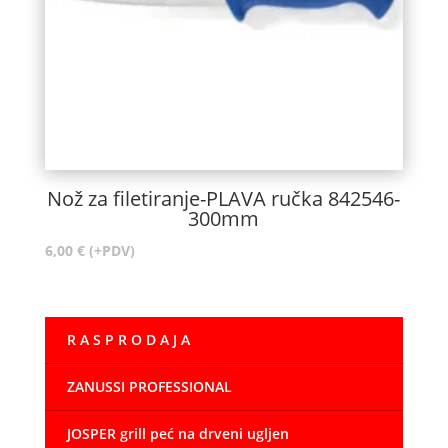
Nož za filetiranje-PLAVA ručka 842546-
300mm
6,00
€
(+PDV)
R A S P R O D A J A
ZANUSSI PROFESSIONAL
JOSPER grill peć na drveni ugljen