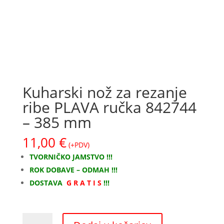
Kuharski nož za rezanje
ribe PLAVA ručka 842744
– 385 mm
11,00
€
(+PDV)
TVORNIČKO JAMSTVO !!!
ROK DOBAVE – ODMAH !!!
DOSTAVA
G R A T I S
!!!
Kuharski