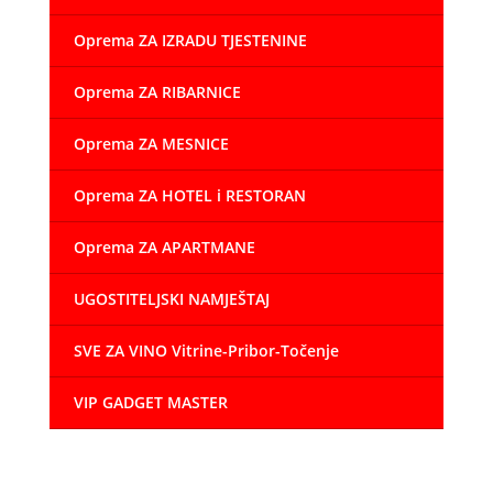
Oprema ZA IZRADU TJESTENINE
Oprema ZA RIBARNICE
Oprema ZA MESNICE
Oprema ZA HOTEL i RESTORAN
Oprema ZA APARTMANE
UGOSTITELJSKI NAMJEŠTAJ
SVE ZA VINO Vitrine-Pribor-Točenje
VIP GADGET MASTER