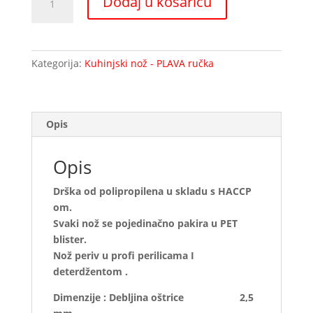
Dodaj u košaricu
nož
za
rezanje
ribe
Kategorija:
Kuhinjski nož - PLAVA ručka
PLAVA
ručka
842744
–
Opis
385
mm
Opis
količina
Drška od polipropilena u skladu s HACCP
om.
Svaki nož se pojedinačno pakira u PET
blister.
Nož periv u profi perilicama I
deterdžentom .
Dimenzije : Debljina oštrice 2,5