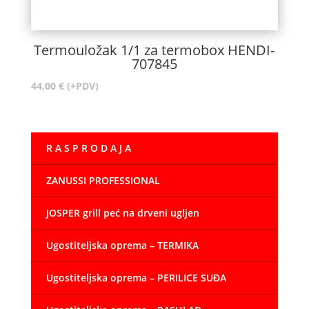
Termouložak 1/1 za termobox HENDI-
707845
44,00
€
(+PDV)
R A S P R O D A J A
ZANUSSI PROFESSIONAL
JOSPER grill peć na drveni ugljen
Ugostiteljska oprema – TERMIKA
Ugostiteljska oprema – PERILICE SUĐA