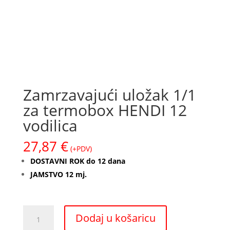
Zamrzavajući uložak 1/1
za termobox HENDI 12
vodilica
27,87
€
(+PDV)
DOSTAVNI ROK do 12 dana
JAMSTVO 12 mj.
Zamrzavajući
Dodaj u košaricu
uložak