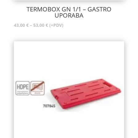
TERMOBOX GN 1/1 – GASTRO
UPORABA
Raspon
43,00
€
–
53,00
€
(+PDV)
cijena:
od
43,00 €
do
53,00 €