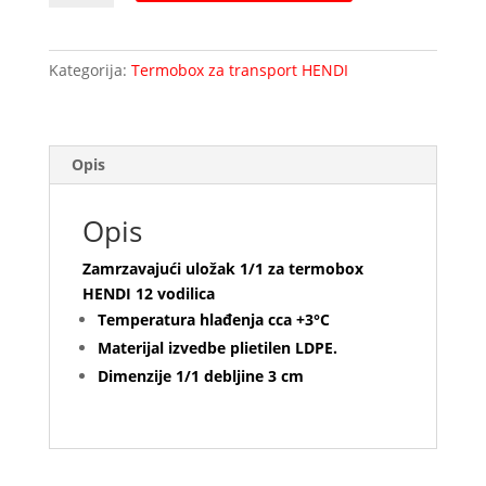
1/1
za
termobox
Kategorija:
Termobox za transport HENDI
HENDI
12
vodilica
količina
Opis
Opis
Zamrzavajući uložak 1/1 za termobox
HENDI 12 vodilica
Temperatura hlađenja cca +3°C
Materijal izvedbe plietilen LDPE.
Dimenzije 1/1 debljine 3 cm