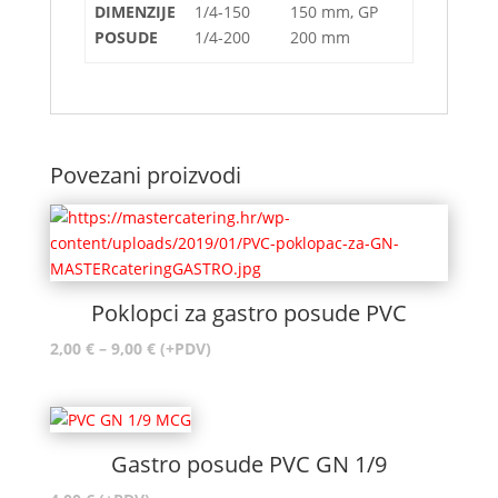
DIMENZIJE
1/4-150 150 mm, GP
POSUDE
1/4-200 200 mm
Povezani proizvodi
Poklopci za gastro posude PVC
Raspon
2,00
€
–
9,00
€
(+PDV)
cijena:
od
2,00 €
do
Gastro posude PVC GN 1/9
9,00 €