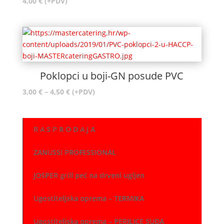
4,00
€
(+PDV)
Poklopci u boji-GN posude PVC
Raspon
3,00
€
–
4,50
€
(+PDV)
cijena:
od
3,00 €
R A S P R O D A J A
do
4,50 €
ZANUSSI PROFESSIONAL
JOSPER grill peć na drveni ugljen
Ugostiteljska oprema – TERMIKA
Ugostiteljska oprema – PERILICE SUĐA