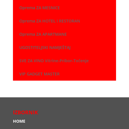
Oprema ZA MESNICE
Oprema ZA HOTEL i RESTORAN
Oprema ZA APARTMANE
UGOSTITELJSKI NAMJEŠTAJ
SVE ZA VINO Vitrine-Pribor-Točenje
VIP GADGET MASTER
IZBORNIK
HOME