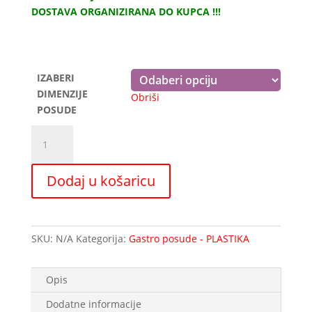
od
DOSTAVA ORGANIZIRANA DO KUPCA !!!
7,00 €
do
9,00 €
IZABERI
DIMENZIJE
Obriši
POSUDE
Gastro
posude
PVC
Dodaj u košaricu
GN
1/4
količina
SKU:
N/A
Kategorija:
Gastro posude - PLASTIKA
Opis
Dodatne informacije