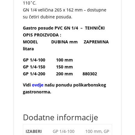
110˚C.
GN 1/4 veličina 265 x 162 mm – dostupne
su četiri dubine posuda.
Gastro posude PVC GN 1/4 – TEHNIČKI
OPIS PROIZVODA :
MODEL DUBINA mm ZAPREMINA
litara
GP 1/4-100
100 mm
GP 1/4-150 150 mm
GP 1/4-200 200 mm 880302
Vidi
ovdje
našu ponudu polikarbonskog
gastronorma.
Dodatne informacije
IZABERI
GP 1/4-100 100 mm, GP