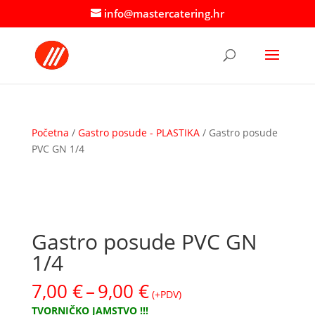
info@mastercatering.hr
Početna
/
Gastro posude - PLASTIKA
/ Gastro posude
PVC GN 1/4
Gastro posude PVC GN
1/4
Raspon
7,00
€
–
9,00
€
(+PDV)
cijena:
TVORNIČKO JAMSTVO !!!