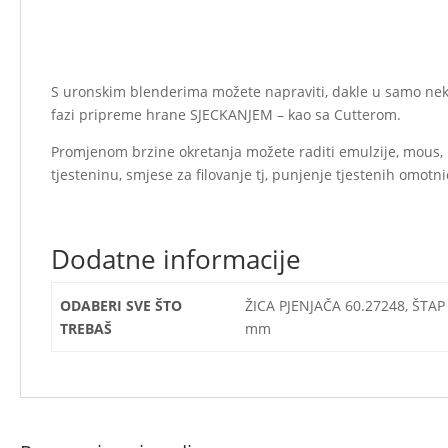
S uronskim blenderima možete napraviti, dakle u samo nekol
fazi pripreme hrane SJECKANJEM – kao sa Cutterom.
Promjenom brzine okretanja možete raditi emulzije, mous, 
tjesteninu, smjese za filovanje tj, punjenje tjestenih omotni
Dodatne informacije
ODABERI SVE ŠTO
ŽICA PJENJAČA 60.27248, ŠTAP
TREBAŠ
mm