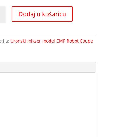
Dodaj u košaricu
00VV
i
r
rija:
Uronski mikser model CMP Robot Coupe
na