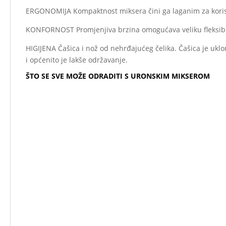
ERGONOMIJA Kompaktnost miksera čini ga laganim za korist
KONFORNOST Promjenjiva brzina omogućava veliku fleksibi
HIGIJENA Čašica i nož od nehrđajućeg čelika. Čašica je uklo
i općenito je lakše održavanje.
ŠTO SE SVE MOŽE ODRADITI S URONSKIM MIKSEROM