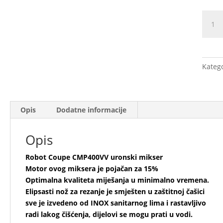
Robot
Coupe
CMP4
uronsk
mikse
Katego
količi
Opis
Dodatne informacije
Opis
Robot Coupe CMP400VV uronski mikser
Motor ovog miksera je pojačan za 15%
Optimalna kvaliteta miješanja u minimalno vremena.
Elipsasti nož za rezanje je smješten u zaštitnoj čašici
sve je izvedeno od INOX sanitarnog lima i rastavljivo
radi lakog čišćenja, dijelovi se mogu prati u vodi.