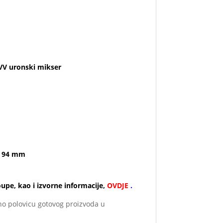
V uronski mikser
Ø 94 mm
pe, kao i izvorne informacije,
OVDJE
.
o polovicu gotovog proizvoda u