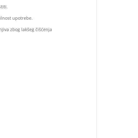
iti.
lnost upotrebe.
njiva zbog lakšeg čišćenja