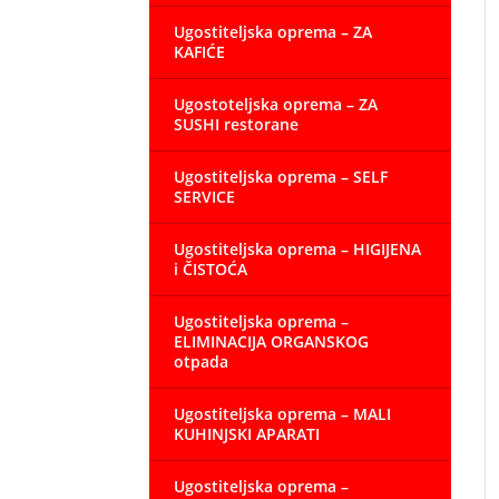
Ugostiteljska oprema – ZA
KAFIĆE
Ugostoteljska oprema – ZA
SUSHI restorane
Ugostiteljska oprema – SELF
SERVICE
Ugostiteljska oprema – HIGIJENA
i ČISTOĆA
Ugostiteljska oprema –
ELIMINACIJA ORGANSKOG
otpada
Ugostiteljska oprema – MALI
KUHINJSKI APARATI
Ugostiteljska oprema –