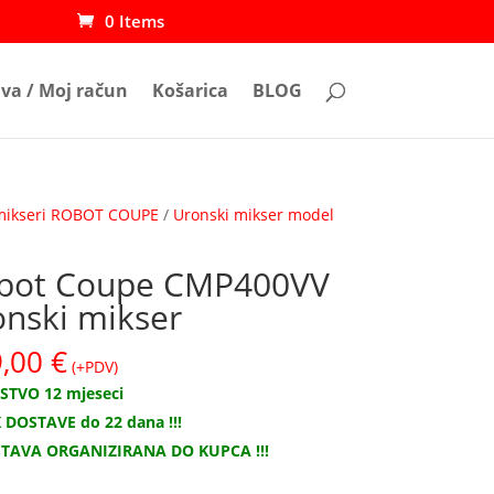
0 Items
ava / Moj račun
Košarica
BLOG
mikseri ROBOT COUPE
/
Uronski mikser model
bot Coupe CMP400VV
onski mikser
9,00
€
(+PDV)
STVO 12 mjeseci
 DOSTAVE do 22 dana !!!
TAVA ORGANIZIRANA DO KUPCA !!!