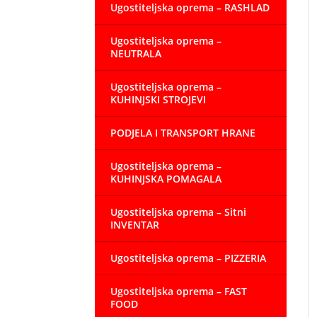
Ugostiteljska oprema – RASHLAD
Ugostiteljska oprema –
NEUTRALA
Ugostiteljska oprema –
KUHINJSKI STROJEVI
PODJELA I TRANSPORT HRANE
Ugostiteljska oprema –
KUHINJSKA POMAGALA
Ugostiteljska oprema – Sitni
INVENTAR
Ugostiteljska oprema – PIZZERIA
Ugostiteljska oprema – FAST
FOOD