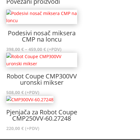
Povezani proizvodi
Podesivi nosač miksera
CMP na loncu
Raspon
398,00
€
–
459,00
€
(+PDV)
cijena:
od
398,00 €
Robot Coupe CMP300VV
do
uronski mikser
459,00 €
508,00
€
(+PDV)
Pjenjača za Robot Coupe
CMP250VV-60.27248
220,00
€
(+PDV)