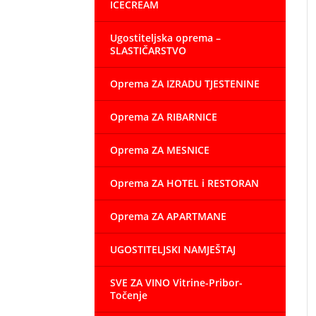
ICECREAM
Ugostiteljska oprema –
SLASTIČARSTVO
Oprema ZA IZRADU TJESTENINE
Oprema ZA RIBARNICE
Oprema ZA MESNICE
Oprema ZA HOTEL i RESTORAN
Oprema ZA APARTMANE
UGOSTITELJSKI NAMJEŠTAJ
SVE ZA VINO Vitrine-Pribor-
Točenje