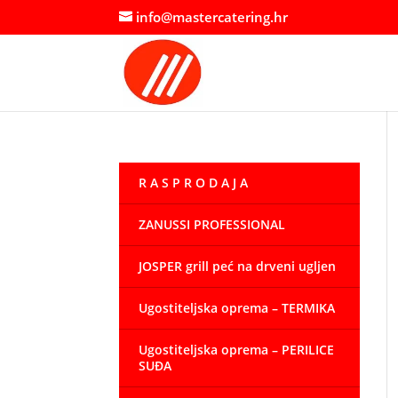
info@mastercatering.hr
R A S P R O D A J A
ZANUSSI PROFESSIONAL
JOSPER grill peć na drveni ugljen
Ugostiteljska oprema – TERMIKA
Ugostiteljska oprema – PERILICE
SUĐA