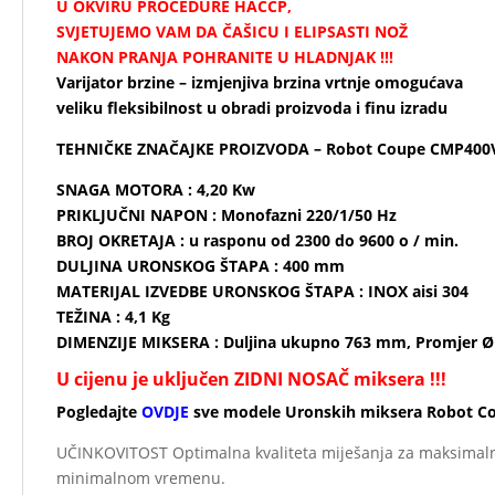
U OKVIRU PROCEDURE HACCP,
SVJETUJEMO VAM DA ČAŠICU I ELIPSASTI NOŽ
NAKON PRANJA POHRANITE U HLADNJAK !!!
Varijator brzine – izmjenjiva brzina vrtnje omogućava
veliku fleksibilnost u obradi proizvoda i finu izradu
TEHNIČKE ZNAČAJKE PROIZVODA – Robot Coupe CMP400V
SNAGA MOTORA : 4,20 Kw
PRIKLJUČNI NAPON : Monofazni 220/1/50 Hz
BROJ OKRETAJA : u rasponu od 2300 do 9600 o / min.
DULJINA URONSKOG ŠTAPA : 400 mm
MATERIJAL IZVEDBE URONSKOG ŠTAPA : INOX aisi 304
TEŽINA : 4,1 Kg
DIMENZIJE MIKSERA : Duljina ukupno 763 mm, Promjer 
U cijenu je uključen ZIDNI NOSAČ miksera !!!
Pogledajte
OVDJE
sve modele Uronskih miksera Robot Cou
UČINKOVITOST Optimalna kvaliteta miješanja za maksimaln
minimalnom vremenu.