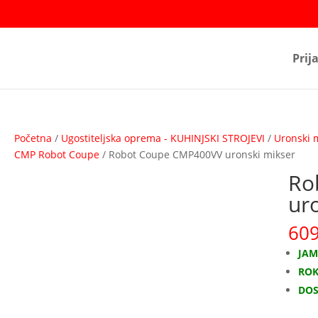
Prij
Početna
/
Ugostiteljska oprema - KUHINJSKI STROJEVI
/
Uronski 
CMP Robot Coupe
/ Robot Coupe CMP400VV uronski mikser
Ro
ur
60
JAM
ROK
DOS