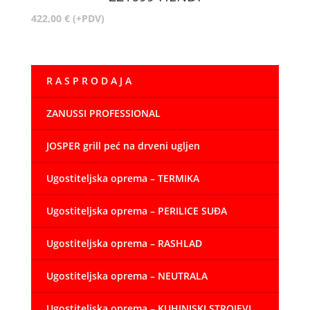
422,00
€
(+PDV)
R A S P R O D A J A
ZANUSSI PROFESSIONAL
JOSPER grill peć na drveni ugljen
Ugostiteljska oprema – TERMIKA
Ugostiteljska oprema – PERILICE SUĐA
Ugostiteljska oprema – RASHLAD
Ugostiteljska oprema – NEUTRALA
Ugostiteljska oprema – KUHINJSKI STROJEVI