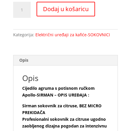
Cijedilo
Dodaj u košaricu
agruma
s
potisnom
ručkom
Kategorija:
Električni uređaji za kafiće-SOKOVNICI
Apollo-
SIRMAN
količina
Opis
Opis
Cijedilo agruma s potisnom ručkom
Apollo-SIRMAN – OPIS UREĐAJA :
Sirman sokovnik za citruse, BEZ MICRO
PREKIDAČA
Profesionalni sokovnik za citruse ugodno
zaobljenog dizajna pogodan za intenzivnu