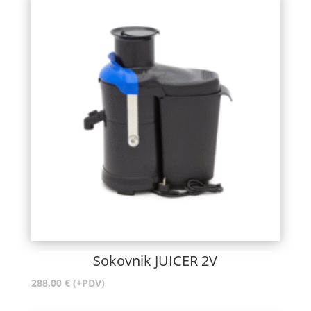
Sokovnik JUICER 2V
288,00
€
(+PDV)