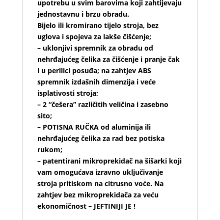
upotrebu u svim barovima koji zahtijevaju
jednostavnu i brzu obradu.
Bijelo ili kromirano tijelo stroja, bez
uglova i spojeva za lakše čišćenje;
– uklonjivi spremnik za obradu od
nehrđajućeg čelika za čišćenje i pranje čak
i u perilici posuđa; na zahtjev ABS
spremnik izdašnih dimenzija i veće
isplativosti stroja;
– 2 “češera” različitih veličina i zasebno
sito;
– POTISNA RUČKA od aluminija ili
nehrđajućeg čelika za rad bez potiska
rukom;
– patentirani mikroprekidač na šišarki koji
vam omogućava izravno uključivanje
stroja pritiskom na citrusno voće. Na
zahtjev bez mikroprekidača za veću
ekonomičnost – JEFTINIJI JE !