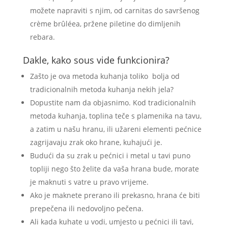
možete napraviti s njim, od carnitas do savršenog
crème brûléea, pržene piletine do dimljenih
rebara.
Dakle, kako sous vide funkcionira?
Zašto je ova metoda kuhanja toliko bolja od
tradicionalnih metoda kuhanja nekih jela?
Dopustite nam da objasnimo. Kod tradicionalnih
metoda kuhanja, toplina teče s plamenika na tavu,
a zatim u našu hranu, ili užareni elementi pećnice
zagrijavaju zrak oko hrane, kuhajući je.
Budući da su zrak u pećnici i metal u tavi puno
topliji nego što želite da vaša hrana bude, morate
je maknuti s vatre u pravo vrijeme.
Ako je maknete prerano ili prekasno, hrana će biti
prepečena ili nedovoljno pečena.
Ali kada kuhate u vodi, umjesto u pećnici ili tavi,