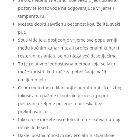
Sa sous videom (recimo “sue veed”), jednostavno
postavite lonac vode na odgovarajuće vrijeme i
temperaturu.
Možete dobiti savršenu pečenost koju želite, svaki
put.
Sous vide je u posljednje vrijeme sve popularniji
među kućnim kuharima, ali profesionalni kuhari i
restorani oslanjaju se na njega već desetljećima.
To je relativno jednostavna metoda koja se lako
može koristiti kod kuće za poboljšanje vaših
omiljenih jela.
Ovom metodom otklanjanjte nepotrebni stres zbog
fokusiranja pažnje i kontrole procesa ,poput
postizanja željene pečenosti odreska bez
prekuhavanja.
tako da se možete usredotočiti na kreativan prilog,
umak ili desert.
Dakle, postoji mnoštvo nevjerojatnih stvari koje