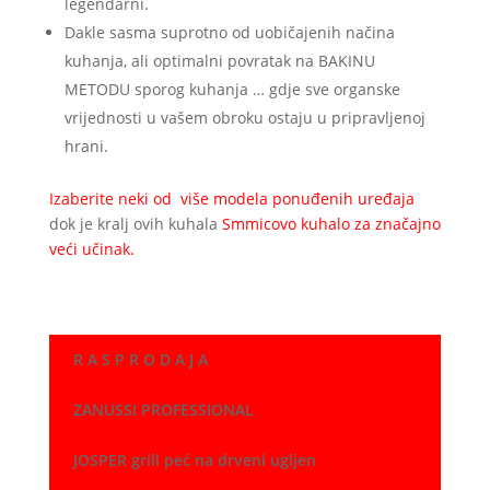
legendarni.
Dakle sasma suprotno od uobičajenih načina
kuhanja, ali optimalni povratak na BAKINU
METODU sporog kuhanja … gdje sve organske
vrijednosti u vašem obroku ostaju u pripravljenoj
hrani.
Izaberite neki od više modela ponuđenih uređaja
dok je kralj ovih kuhala
Smmicovo kuhalo za značajno
veći učinak.
R A S P R O D A J A
ZANUSSI PROFESSIONAL
JOSPER grill peć na drveni ugljen