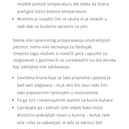
možete povisiti temperaturu tek toliko da hrana
postigne točno željene temperature.
Možemo je izvaditi čim se skuha ili je ostaviti u
vodi dok ne budemo spremni za jelo.
Nema više opsesivnog provjeravanja unutrašnjosti
pećnice, nema više vezivanja za štednjak.
Umjesto toga, možete si natočiti piće i opustiti se,
razgovarati s gostima ili se usredotočiti na dio obroka
koji zahtijeva više održavanja.
Savršena hrana koja se lako priprema i gotova je
kad vam odgovara – to je ono što sous vide čini
tako popularnim rješenjem u restoranima.
To ga čini i nevjerojatnim alatom za kućne kuhare.
Isprobajte ga i odmah ćete vidjeti kako može
drastično poboljšati stvari u kuhinji – kuhat ćete
više i više se zabavljati. A vaši će odresci biti