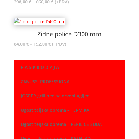
Raspon
398,00
€
–
660,00
€
(+PDV)
cijena:
od
398,00 €
do
Zidne police D300 mm
660,00 €
Raspon
84,00
€
–
192,00
€
(+PDV)
cijena:
od
84,00 €
R A S P R O D A J A
do
192,00 €
ZANUSSI PROFESSIONAL
JOSPER grill peć na drveni ugljen
Ugostiteljska oprema – TERMIKA
Ugostiteljska oprema – PERILICE SUĐA
Ugostiteljska oprema – RASHLAD