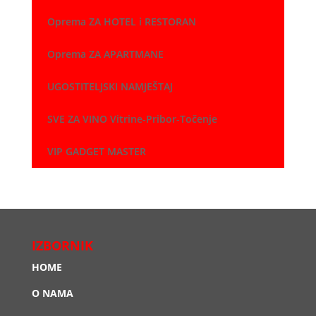
Oprema ZA HOTEL i RESTORAN
Oprema ZA APARTMANE
UGOSTITELJSKI NAMJEŠTAJ
SVE ZA VINO Vitrine-Pribor-Točenje
VIP GADGET MASTER
IZBORNIK
HOME
O NAMA