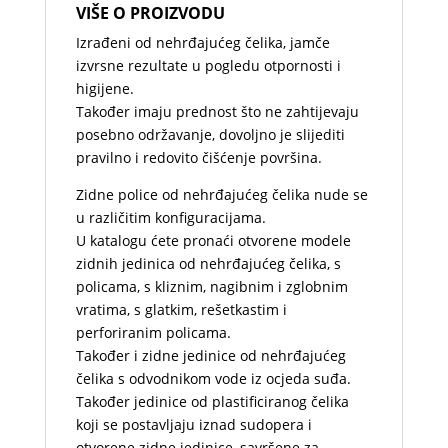
VIŠE O PROIZVODU
Izrađeni od nehrđajućeg čelika, jamče
izvrsne rezultate u pogledu otpornosti i
higijene.
Također imaju prednost što ne zahtijevaju
posebno održavanje, dovoljno je slijediti
pravilno i redovito čišćenje površina.
Zidne police od nehrđajućeg čelika nude se
u različitim konfiguracijama.
U katalogu ćete pronaći otvorene modele
zidnih jedinica od nehrđajućeg čelika, s
policama, s kliznim, nagibnim i zglobnim
vratima, s glatkim, rešetkastim i
perforiranim policama.
Također i zidne jedinice od nehrđajućeg
čelika s odvodnikom vode iz ocjeda suđa.
Također jedinice od plastificiranog čelika
koji se postavljaju iznad sudopera i
otvorene zidne jedinice, savršene za