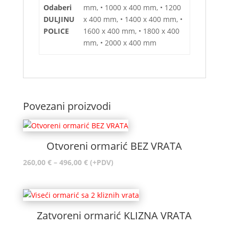
Odaberi
mm, • 1000 x 400 mm, • 1200
DULJINU
x 400 mm, • 1400 x 400 mm, •
POLICE
1600 x 400 mm, • 1800 x 400
mm, • 2000 x 400 mm
Povezani proizvodi
Otvoreni ormarić BEZ VRATA
Raspon
260,00
€
–
496,00
€
(+PDV)
cijena:
od
260,00 €
do
Zatvoreni ormarić KLIZNA VRATA
496,00 €