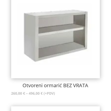
Otvoreni ormarić BEZ VRATA
Raspon
260,00
€
–
496,00
€
(+PDV)
cijena:
od
260,00 €