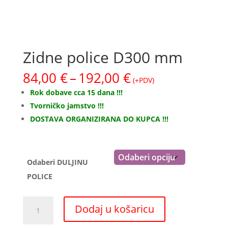
Zidne police D300 mm
Raspon
84,00
€
–
192,00
€
(+PDV)
cijena:
Rok dobave cca 15 dana !!!
od
Tvorničko jamstvo !!!
84,00 €
DOSTAVA ORGANIZIRANA DO KUPCA !!!
do
192,00 €
Odaberi DULJINU
POLICE
Zidne
Dodaj u košaricu
police
D300