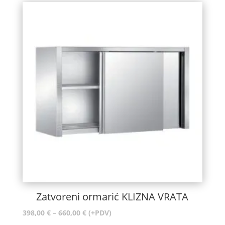
360,00 €
do
377,00 €
Zatvoreni ormarić KLIZNA VRATA
Raspon
398,00
€
–
660,00
€
(+PDV)
cijena: