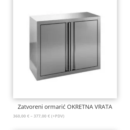
do
496,00 €
Zatvoreni ormarić OKRETNA VRATA
Raspon
360,00
€
–
377,00
€
(+PDV)
cijena:
od