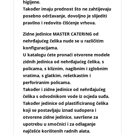
higijene.
Također imaju prednost što ne zahtijevaju
posebno održavanje, dovoljno je slijediti
pravilno i redovito čišćenje vrhova.
Zidne jedinice MASTER CATERING od
nehrđajućeg čelika nude se u različitim
konfiguracijama.
U katalogu ćete pronaći otvorene modele
zidnih jedinica od nehrđajućeg čelika, s
policama, s kliznim, nagibnim i zglobnim
vratima, s glatkim, rešetkastim i
perforiranim policama.
Također i zidne jedinice od nehrđajućeg
čelika s odvodnikom vode iz ocjeda suđa.
Također jedinice od plastificiranog čelika
koji se postavljaju iznad sudopera i
otvorene zidne jedinice, savršene za
upotrebu u smočnici i za odlaganje
najčešće korištenih radnih alata.