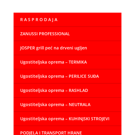
od
398,00 €
R A S P R O D A J A
do
660,00 €
ZANUSSI PROFESSIONAL
JOSPER grill peć na drveni ugljen
Ugostiteljska oprema – TERMIKA
Ugostiteljska oprema – PERILICE SUĐA
Ugostiteljska oprema – RASHLAD
Ugostiteljska oprema – NEUTRALA
Ugostiteljska oprema – KUHINJSKI STROJEVI
PODJELA I TRANSPORT HRANE