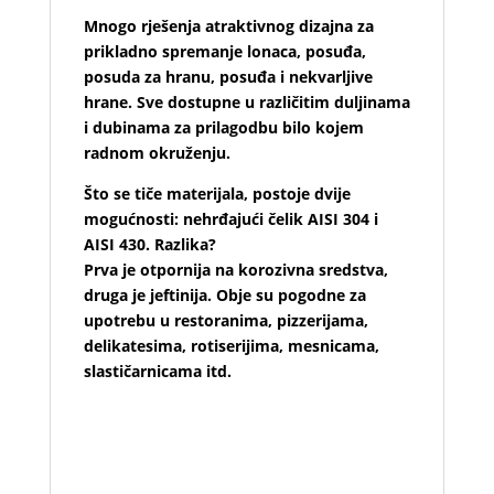
Mnogo rješenja atraktivnog dizajna za
prikladno spremanje lonaca, posuđa,
posuda za hranu, posuđa i nekvarljive
hrane. Sve dostupne u različitim duljinama
i dubinama za prilagodbu bilo kojem
radnom okruženju.
Što se tiče materijala, postoje dvije
mogućnosti: nehrđajući čelik AISI 304 i
AISI 430. Razlika?
Prva je otpornija na korozivna sredstva,
druga je jeftinija. Obje su pogodne za
upotrebu u restoranima, pizzerijama,
delikatesima, rotiserijima, mesnicama,
slastičarnicama itd.