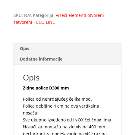
mm
količina
SKU:
N/A
Kategorija:
Viseći elementi otvoreni
zatvoreni - ECO LINE
Opis
Dodatne informacije
Opis
Zidne police D300 mm
Polica od nehrđajućeg čelika mod.
Polica debljine 4 cm na dva vertikalna
nosača
Sve ukupno izvedeno od INOX čeličnog lima
Nosači za montažu na zid visine 400 mm i
perforirani za podešavanje na više razina