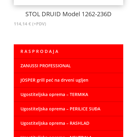
STOL DRUID Model 1262-236D
114,14
€
(+PDV)
R A S P R O D A J A
ZANUSSI PROFESSIONAL
JOSPER grill peć na drveni ugljen
Ugostiteljska oprema – TERMIKA
Ugostiteljska oprema – PERILICE SUĐA
Ugostiteljska oprema – RASHLAD