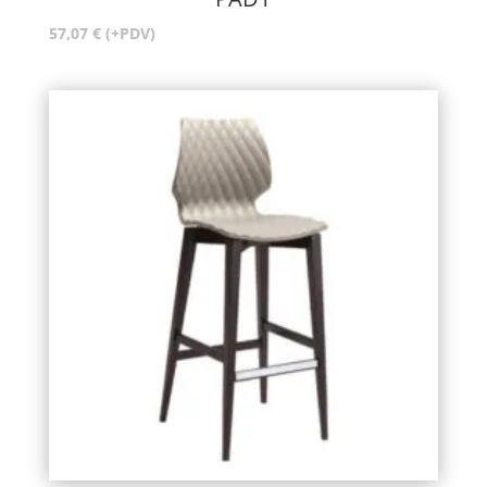
57,07
€
(+PDV)