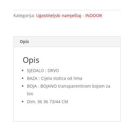
1432-
MCOO1AW
Kategorija:
Ugostiteljski namještaj - INDOOR
količina
Opis
Opis
SJEDALO : DRVO
BAZA : Cijela stolica od lima
BOJA : BOJANO transparentnom bojom za
lim
Dim. 36 36 73/44 CM