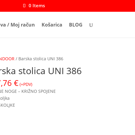
0 Items
ava / Moj račun
Košarica
BLOG
 INDOOR
/ Barska stolica UNI 386
rska stolica UNI 386
7,76
€
(+PDV)
E NOGE – KRIŽNO SPOJENE
oljka
ŠKOLJKE