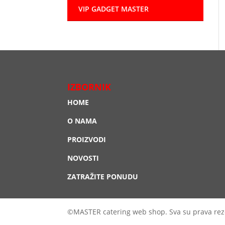
VIP GADGET MASTER
IZBORNIK
HOME
O NAMA
PROIZVODI
NOVOSTI
ZATRAŽITE PONUDU
©MASTER catering web shop. Sva su prava rez