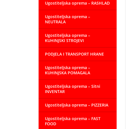
Ugostiteljska oprema – RASHLAD
Ugostiteljska oprema –
NEUTRALA
Ugostiteljska oprema –
KUHINJSKI STROJEVI
PODJELA I TRANSPORT HRANE
Ugostiteljska oprema –
KUHINJSKA POMAGALA
Ugostiteljska oprema – Sitni
INVENTAR
Ugostiteljska oprema – PIZZERIA
Ugostiteljska oprema – FAST
FOOD