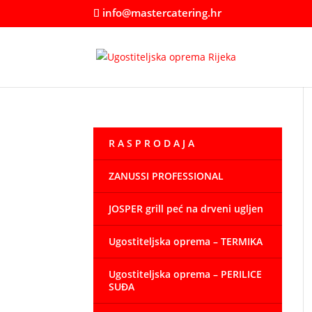
info@mastercatering.hr
R A S P R O D A J A
ZANUSSI PROFESSIONAL
JOSPER grill peć na drveni ugljen
Ugostiteljska oprema – TERMIKA
Ugostiteljska oprema – PERILICE
SUĐA