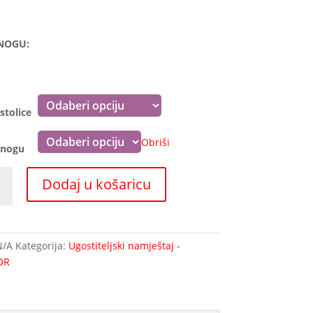
NOGU:
stolice
Obriši
 nogu
a
Dodaj u košaricu
na
N/A
Kategorija:
Ugostiteljski namještaj -
OR