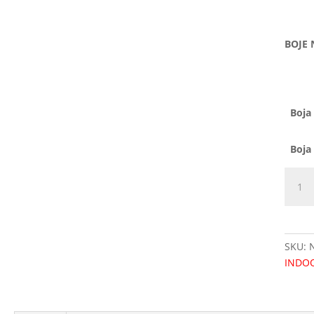
BOJE 
Boja 
Boja
Barsk
stolica
UNI
386
količi
SKU:
INDO