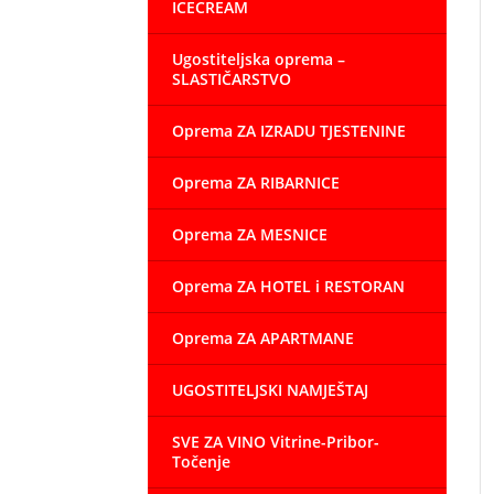
ICECREAM
Ugostiteljska oprema –
SLASTIČARSTVO
Oprema ZA IZRADU TJESTENINE
Oprema ZA RIBARNICE
Oprema ZA MESNICE
Oprema ZA HOTEL i RESTORAN
Oprema ZA APARTMANE
UGOSTITELJSKI NAMJEŠTAJ
SVE ZA VINO Vitrine-Pribor-
Točenje