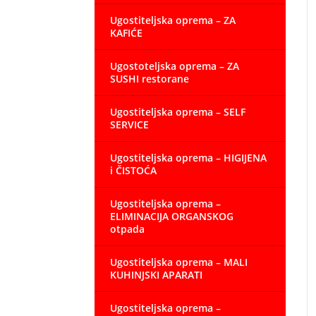
Ugostiteljska oprema – ZA
KAFIĆE
Ugostoteljska oprema – ZA
SUSHI restorane
Ugostiteljska oprema – SELF
SERVICE
Ugostiteljska oprema – HIGIJENA
i ČISTOĆA
Ugostiteljska oprema –
ELIMINACIJA ORGANSKOG
otpada
Ugostiteljska oprema – MALI
KUHINJSKI APARATI
Ugostiteljska oprema –