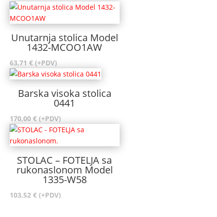
Unutarnja stolica Model
1432-MCOO1AW
63,71
€
(+PDV)
Barska visoka stolica
0441
170,00
€
(+PDV)
STOLAC – FOTELJA sa
rukonaslonom Model
1335-W58
103,52
€
(+PDV)