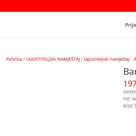
Prij
Početna
/
UGOSTITELJSKI NAMJEŠTAJ
/
Ugostiteljski namještaj -
Ba
19
DRVEN
PVC šk
BOJE 