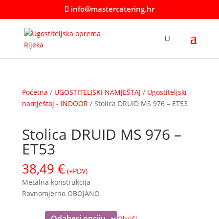
info@mastercatering.hr
Početna
/
UGOSTITELJSKI NAMJEŠTAJ
/
Ugostiteljski
namještaj - INDOOR
/ Stolica DRUID MS 976 – ET53
Stolica DRUID MS 976 –
ET53
38,49
€
(+PDV)
Metalna konstrukcija
Ravnomjerno OBOJANO
Obriši