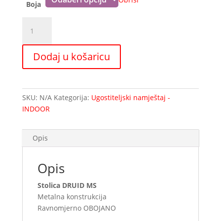
Boja
Stolica
DRUID
MS
Dodaj u košaricu
976
-
ET53
količina
SKU:
N/A
Kategorija:
Ugostiteljski namještaj -
INDOOR
Opis
Opis
Stolica DRUID MS
Metalna konstrukcija
Ravnomjerno OBOJANO