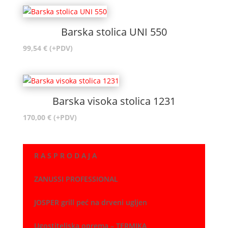
Barska stolica UNI 550
99,54
€
(+PDV)
Barska visoka stolica 1231
170,00
€
(+PDV)
R A S P R O D A J A
ZANUSSI PROFESSIONAL
JOSPER grill peć na drveni ugljen
Ugostiteljska oprema – TERMIKA