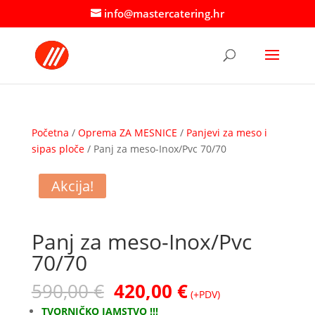
info@mastercatering.hr
Početna
/
Oprema ZA MESNICE
/
Panjevi za meso i
sipas ploče
/ Panj za meso-Inox/Pvc 70/70
Akcija!
Panj za meso-Inox/Pvc
70/70
Izvorna
Trenutna
590,00
€
420,00
€
(+PDV)
cijena
cijena
TVORNIČKO JAMSTVO !!!