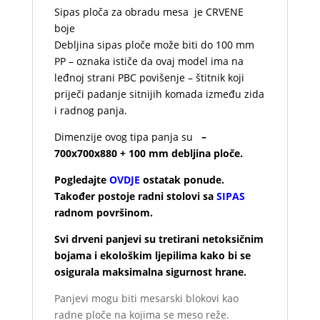
Sipas ploča za obradu mesa je CRVENE
boje
Debljina sipas ploče može biti do 100 mm
PP – oznaka ističe da ovaj model ima na
leđnoj strani PBC povišenje – štitnik koji
priječi padanje sitnijih komada između zida
i radnog panja.
Dimenzije ovog tipa panja su
–
700x700x880 + 100 mm debljina ploče.
Pogledajte
OVDJE
ostatak ponude.
Također postoje radni stolovi sa
SIPAS
radnom površinom.
Svi drveni panjevi su tretirani netoksičnim
bojama i ekološkim ljepilima kako bi se
osigurala maksimalna sigurnost hrane.
Panjevi mogu biti mesarski blokovi kao
radne ploče na kojima se meso reže.