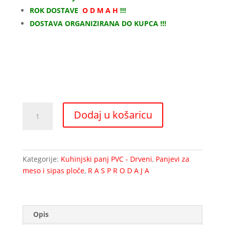
bila
je:
ROK DOSTAVE
O D M A H
!!!
je:
420,00 €.
DOSTAVA ORGANIZIRANA DO KUPCA !!!
590,00 €.
Panj
Dodaj u košaricu
za
meso-
Inox/Pvc
70/70
Kategorije:
Kuhinjski panj PVC - Drveni
,
Panjevi za
količina
meso i sipas ploče
,
R A S P R O D A J A
Opis