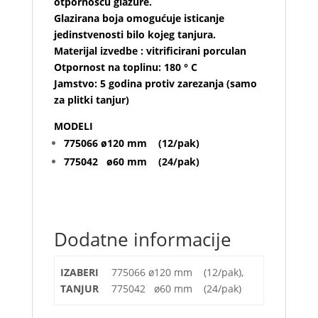
otpornošću glazure.
Glazirana boja omogućuje isticanje
jedinstvenosti bilo kojeg tanjura.
Materijal izvedbe : vitrificirani porculan
Otpornost na toplinu: 180 ° C
Jamstvo: 5 godina protiv zarezanja (samo
za plitki tanjur)
MODELI
775066 ø120 mm (12/pak)
775042 ø60 mm (24/pak)
Dodatne informacije
IZABERI
775066 ø120 mm (12/pak),
TANJUR
775042 ø60 mm (24/pak)