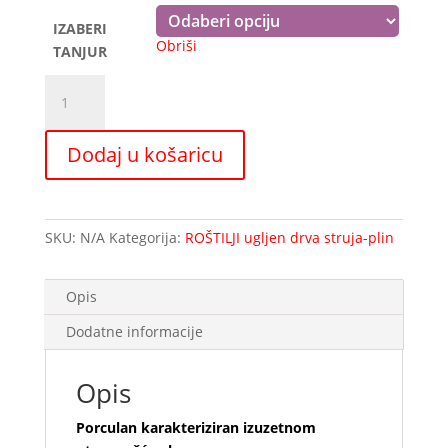
6,90 €
IZABERI
Obriši
TANJUR
ONYX
okrugla
zdjelica
Dodaj u košaricu
količina
SKU:
N/A
Kategorija:
ROŠTILJI ugljen drva struja-plin
Opis
Dodatne informacije
Opis
Porculan karakteriziran izuzetnom