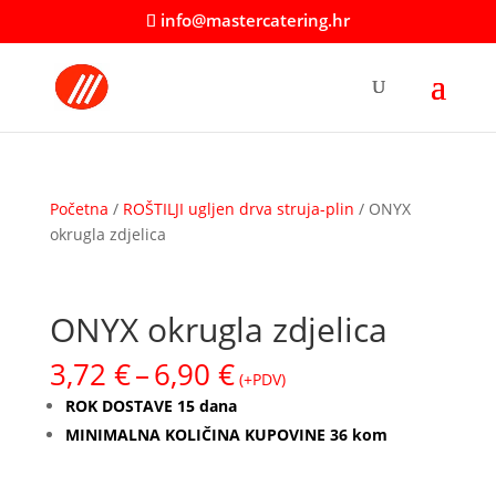
info@mastercatering.hr
Početna
/
ROŠTILJI ugljen drva struja-plin
/ ONYX
okrugla zdjelica
ONYX okrugla zdjelica
Raspon
3,72
€
–
6,90
€
(+PDV)
cijena:
ROK DOSTAVE 15 dana
od
MINIMALNA KOLIČINA KUPOVINE 36 kom
3,72 €
do