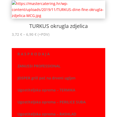
3,72 €
do
6,90 €
TURKUS okrugla zdjelica
Raspon
3,72
€
–
6,90
€
(+PDV)
cijena:
od
3,72 €
R A S P R O D A J A
do
6,90 €
ZANUSSI PROFESSIONAL
JOSPER grill peć na drveni ugljen
Ugostiteljska oprema – TERMIKA
Ugostiteljska oprema – PERILICE SUĐA
Ugostiteljska oprema – RASHLAD