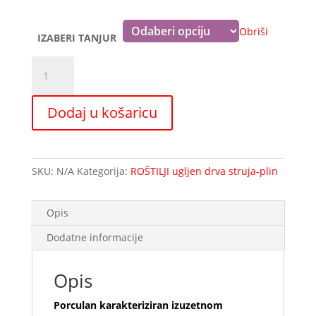
do
6,90 €
Obriši
IZABERI TANJUR
OPAL
okrugla
zdjelica
Dodaj u košaricu
količina
SKU:
N/A
Kategorija:
ROŠTILJI ugljen drva struja-plin
Opis
Dodatne informacije
Opis
Porculan karakteriziran izuzetnom