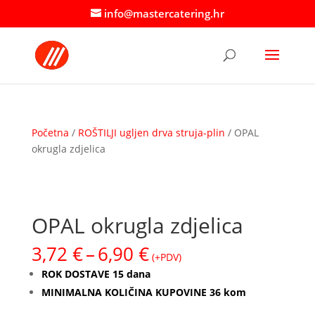
info@mastercatering.hr
Početna
/
ROŠTILJI ugljen drva struja-plin
/ OPAL
okrugla zdjelica
OPAL okrugla zdjelica
Raspon
3,72
€
–
6,90
€
(+PDV)
cijena:
ROK DOSTAVE 15 dana
od
MINIMALNA KOLIČINA KUPOVINE 36 kom
3,72 €