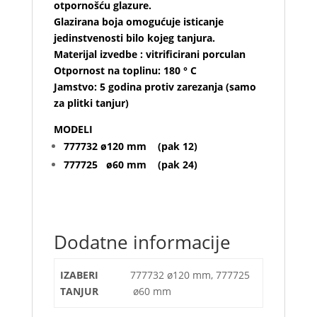
otpornošću glazure.
Glazirana boja omogućuje isticanje
jedinstvenosti bilo kojeg tanjura.
Materijal izvedbe : vitrificirani porculan
Otpornost na toplinu: 180 ° C
Jamstvo: 5 godina protiv zarezanja (samo
za plitki tanjur)
MODELI
777732 ø120 mm (pak 12)
777725 ø60 mm (pak 24)
Dodatne informacije
IZABERI
777732 ø120 mm, 777725
TANJUR
ø60 mm