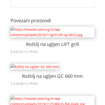
Povezani proizvodi
Roštilj na ugljen LIFT grill
5.533,21
€
(+PDV)
Roštilj na ugljen GC 660 mm
1.310,00
€
(+PDV)