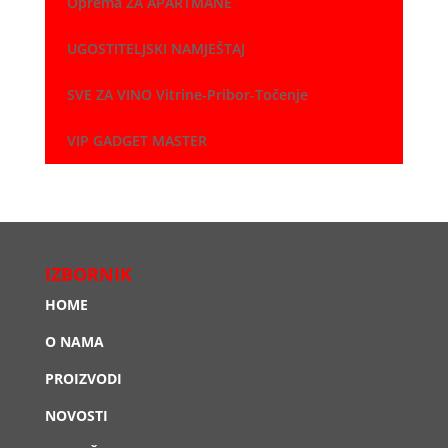
Oprema ZA APARTMANE
UGOSTITELJSKI NAMJEŠTAJ
SVE ZA VINO Vitrine-Pribor-Točenje
VIP GADGET MASTER
IZBORNIK
HOME
O NAMA
PROIZVODI
NOVOSTI