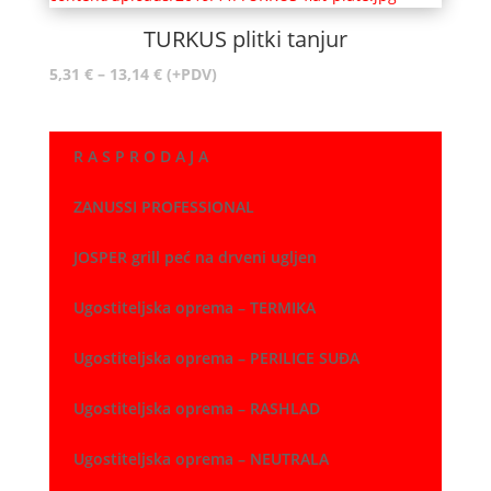
TURKUS plitki tanjur
Raspon
5,31
€
–
13,14
€
(+PDV)
cijena:
od
5,31 €
R A S P R O D A J A
do
13,14 €
ZANUSSI PROFESSIONAL
JOSPER grill peć na drveni ugljen
Ugostiteljska oprema – TERMIKA
Ugostiteljska oprema – PERILICE SUĐA
Ugostiteljska oprema – RASHLAD
Ugostiteljska oprema – NEUTRALA