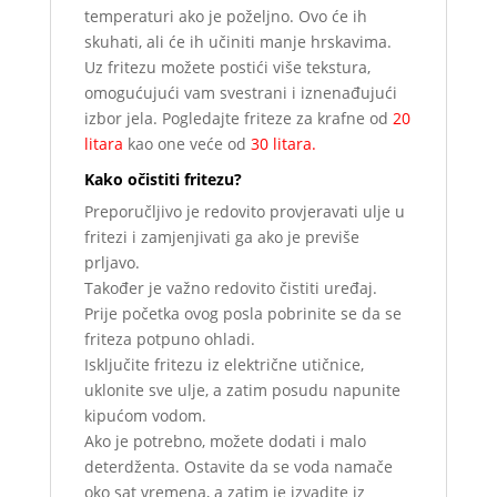
temperaturi ako je poželjno. Ovo će ih
skuhati, ali će ih učiniti manje hrskavima.
Uz fritezu možete postići više tekstura,
omogućujući vam svestrani i iznenađujući
izbor jela. Pogledajte friteze za krafne od
20
litara
kao one veće od
30 litara.
Kako očistiti fritezu?
Preporučljivo je redovito provjeravati ulje u
fritezi i zamjenjivati ga ako je previše
prljavo.
Također je važno redovito čistiti uređaj.
Prije početka ovog posla pobrinite se da se
friteza potpuno ohladi.
Isključite fritezu iz električne utičnice,
uklonite sve ulje, a zatim posudu napunite
kipućom vodom.
Ako je potrebno, možete dodati i malo
deterdženta. Ostavite da se voda namače
oko sat vremena, a zatim je izvadite iz