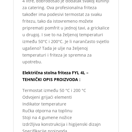
4 litre, dobrodošao je dodatak svakoj kuhinji
za catering. Ova profesionalna friteza
također ima podesivi termostat za svaku
fritezu, tako da istovremeno možete
pripremati pomfrit u jednoj tavi, a grickalice
u drugoj. I sve to na željenoj temperaturi
između 50°C i 200°C. Je li narančasto svjetlo
ugašeno? Tada je ulje na željenoj
temperaturi i friteza je spremna za
upotrebu.
Električna stolna friteza FYL 4L –
TEHNIČKI OPIS PROIZVODA :
Termostat između 50 °C i 200 °C
Odvojeni grijaći elementi
Indikator temperature
Ručka otporna na toplinu
Stoji na 4 gumene nožice
Izdržljiva konstrukcija i higijenski dizajn
Specifikacije proizvoda