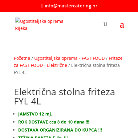
info@mastercatering.hr
Početna
/
Ugostiteljska oprema - FAST FOOD
/
Friteze
za FAST FOOD - Električne
/ Električna stolna friteza
FYL 4L
Električna stolna friteza
FYL 4L
JAMSTVO 12 mj.
ROK DOSTAVE cca 8 do 10 dana !!!
DOSTAVA ORGANIZIRANA DO KUPCA !!!
TEŽINA PAKETA 5 Kg. !!!