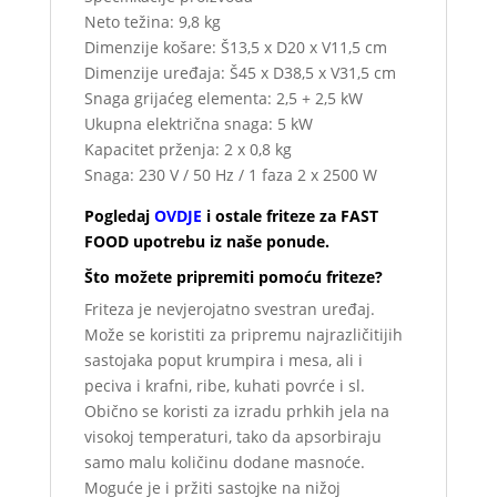
Neto težina: 9,8 kg
Dimenzije košare: Š13,5 x D20 x V11,5 cm
Dimenzije uređaja: Š45 x D38,5 x V31,5 cm
Snaga grijaćeg elementa: 2,5 + 2,5 kW
Ukupna električna snaga: 5 kW
Kapacitet prženja: 2 x 0,8 kg
Snaga: 230 V / 50 Hz / 1 faza 2 x 2500 W
Pogledaj
OVDJE
i ostale friteze za FAST
FOOD upotrebu iz naše ponude.
Što možete pripremiti pomoću friteze?
Friteza je nevjerojatno svestran uređaj.
Može se koristiti za pripremu najrazličitijih
sastojaka poput krumpira i mesa, ali i
peciva i krafni, ribe, kuhati povrće i sl.
Obično se koristi za izradu prhkih jela na
visokoj temperaturi, tako da apsorbiraju
samo malu količinu dodane masnoće.
Moguće je i pržiti sastojke na nižoj