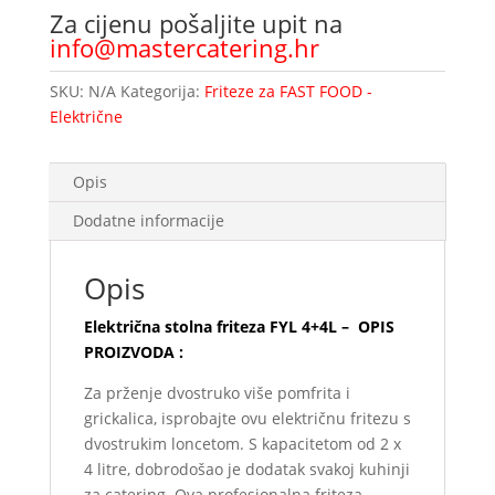
Za cijenu pošaljite upit na
info@mastercatering.hr
SKU:
N/A
Kategorija:
Friteze za FAST FOOD -
Električne
Opis
Dodatne informacije
Opis
Električna stolna friteza FYL 4+4L – OPIS
PROIZVODA :
Za prženje dvostruko više pomfrita i
grickalica, isprobajte ovu električnu fritezu s
dvostrukim loncetom. S kapacitetom od 2 x
4 litre, dobrodošao je dodatak svakoj kuhinji
za catering. Ova profesionalna friteza