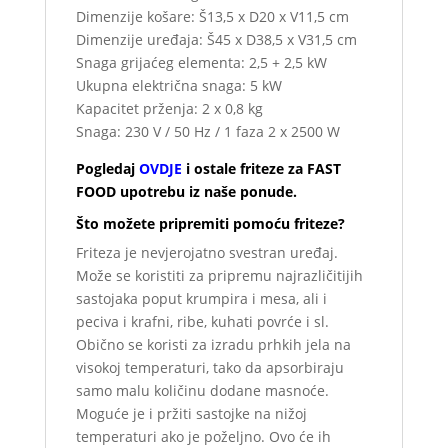
Dimenzije košare: Š13,5 x D20 x V11,5 cm
Dimenzije uređaja: Š45 x D38,5 x V31,5 cm
Snaga grijaćeg elementa: 2,5 + 2,5 kW
Ukupna električna snaga: 5 kW
Kapacitet prženja: 2 x 0,8 kg
Snaga: 230 V / 50 Hz / 1 faza 2 x 2500 W
Pogledaj
OVDJE
i ostale friteze za FAST
FOOD upotrebu iz naše ponude.
Što možete pripremiti pomoću friteze?
Friteza je nevjerojatno svestran uređaj.
Može se koristiti za pripremu najrazličitijih
sastojaka poput krumpira i mesa, ali i
peciva i krafni, ribe, kuhati povrće i sl.
Obično se koristi za izradu prhkih jela na
visokoj temperaturi, tako da apsorbiraju
samo malu količinu dodane masnoće.
Moguće je i pržiti sastojke na nižoj
temperaturi ako je poželjno. Ovo će ih