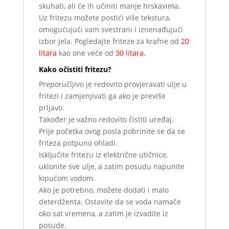
skuhati, ali će ih učiniti manje hrskavima.
Uz fritezu možete postići više tekstura,
omogućujući vam svestrani i iznenađujući
izbor jela. Pogledajte friteze za krafne od
20
litara
kao one veće od
30 litara.
Kako očistiti fritezu?
Preporučljivo je redovito provjeravati ulje u
fritezi i zamjenjivati ga ako je previše
prljavo.
Također je važno redovito čistiti uređaj.
Prije početka ovog posla pobrinite se da se
friteza potpuno ohladi.
Isključite fritezu iz električne utičnice,
uklonite sve ulje, a zatim posudu napunite
kipućom vodom.
Ako je potrebno, možete dodati i malo
deterdženta. Ostavite da se voda namače
oko sat vremena, a zatim je izvadite iz
posude.