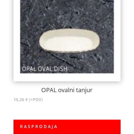
OPAL ovalni tanjur
15,26
€
(+PDV)
R A S P R O D A J A