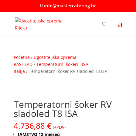
info@mastercatering.hr
Početna
/
Ugostiteljska oprema -
RASHLAD
/
Temperaturni šokeri - ISA
Italija
/ Temperatorni šoker RV sladoled T8 ISA
Temperatorni šoker RV
sladoled T8 ISA
4.736,88
€
(+PDV)
JAMSTVO 12 mjeseci