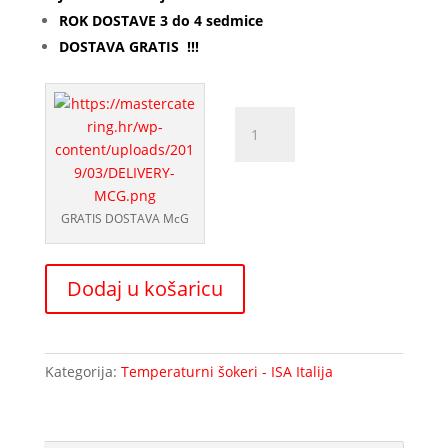
ROK DOSTAVE 3 do 4 sedmice
DOSTAVA GRATIS !!!
Temperatorni
šoker
RV
sladoled
T8
GRATIS DOSTAVA McG
ISA
količina
Dodaj u košaricu
Kategorija:
Temperaturni šokeri - ISA Italija