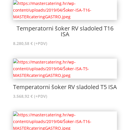
Temperatorni šoker RV sladoled T16
ISA
8.280,58
€
(+PDV)
Temperatorni šoker RV sladoled T5 ISA
3.568,92
€
(+PDV)