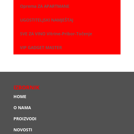
Oprema ZA APARTMANE
UGOSTITELJSKI NAMJEŠTAJ
SVE ZA VINO Vitrine-Pribor-Točenje
VIP GADGET MASTER
IZBORNIK
HOME
O NAMA
PROIZVODI
NOVOSTI