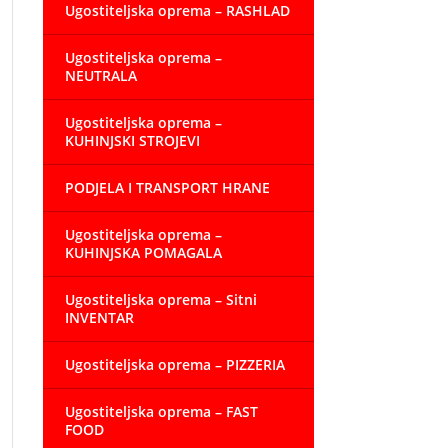
Ugostiteljska oprema – RASHLAD
Ugostiteljska oprema –
NEUTRALA
Ugostiteljska oprema –
KUHINJSKI STROJEVI
PODJELA I TRANSPORT HRANE
Ugostiteljska oprema –
KUHINJSKA POMAGALA
Ugostiteljska oprema – Sitni
INVENTAR
Ugostiteljska oprema – PIZZERIA
Ugostiteljska oprema – FAST
FOOD