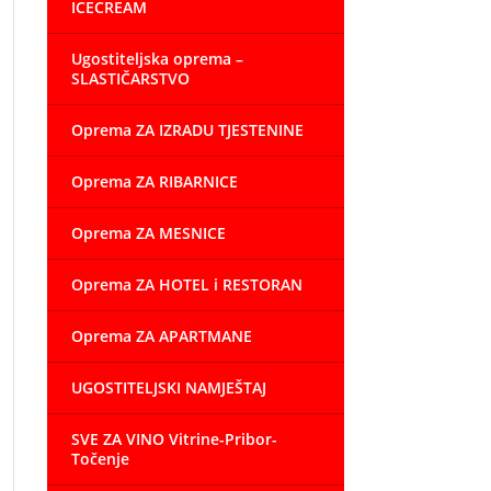
ICECREAM
Ugostiteljska oprema –
SLASTIČARSTVO
Oprema ZA IZRADU TJESTENINE
Oprema ZA RIBARNICE
Oprema ZA MESNICE
Oprema ZA HOTEL i RESTORAN
Oprema ZA APARTMANE
UGOSTITELJSKI NAMJEŠTAJ
SVE ZA VINO Vitrine-Pribor-
Točenje