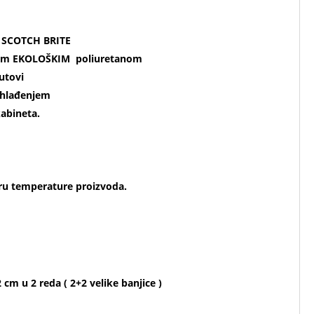
a SCOTCH BRITE
ranim EKOLOŠKIM poliuretanom
utovi
m hlađenjem
kabineta.
eru temperature proizvoda.
cm u 2 reda ( 2+2 velike banjice )