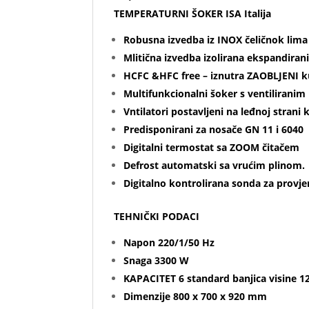
TEMPERATURNI ŠOKER ISA Italija
Robusna izvedba iz INOX čeličnok lim
Mlitična izvedba izolirana ekspandi
HCFC &HFC free – iznutra ZAOBLJENI k
Multifunkcionalni šoker s ventilirani
Vntilatori postavljeni na leđnoj strani 
Predisponirani za nosače GN 11 i 6040
Digitalni termostat sa ZOOM čitačem
Defrost automatski sa vrućim plinom.
Digitalno kontrolirana sonda za provj
TEHNIČKI PODACI
Napon 220/1/50 Hz
Snaga 3300 W
KAPACITET 6 standard banjica visine 12 
Dimenzije 800 x 700 x 920 mm