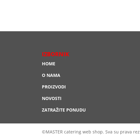
IZBORNIK
HOME
O NAMA
PROIZVODI
NOVOSTI
ZATRAŽITE PONUDU
©MASTER catering web shop. Sva su prava rez