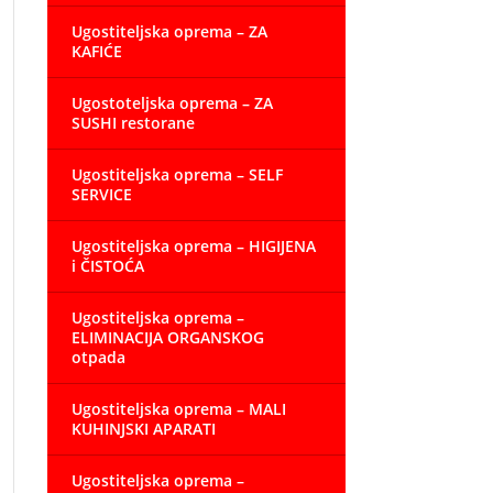
Ugostiteljska oprema – ZA
KAFIĆE
Ugostoteljska oprema – ZA
SUSHI restorane
Ugostiteljska oprema – SELF
SERVICE
Ugostiteljska oprema – HIGIJENA
i ČISTOĆA
Ugostiteljska oprema –
ELIMINACIJA ORGANSKOG
otpada
Ugostiteljska oprema – MALI
KUHINJSKI APARATI
Ugostiteljska oprema –