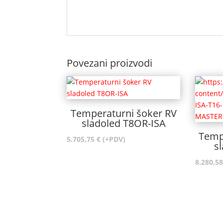
Povezani proizvodi
Temperaturni šoker RV
sladoled T8OR-ISA
Temp
5.705,75
€
(+PDV)
s
8.280,5