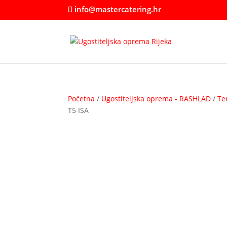
info@mastercatering.hr
Početna
/
Ugostiteljska oprema - RASHLAD
/
Te
T5 ISA