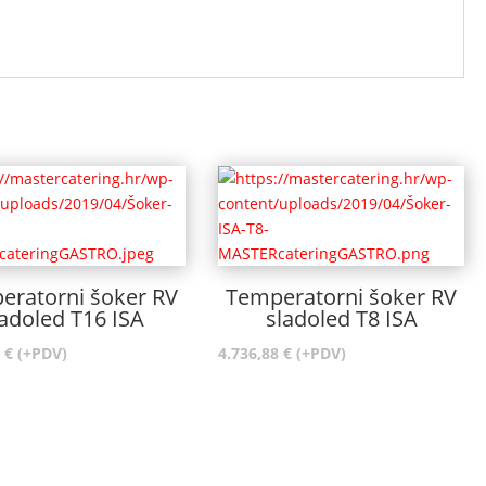
eratorni šoker RV
Temperatorni šoker RV
ladoled T16 ISA
sladoled T8 ISA
8
€
(+PDV)
4.736,88
€
(+PDV)