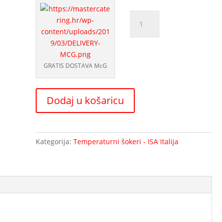
Temperatorni
šoker
RV
sladoled
T5
GRATIS DOSTAVA McG
ISA
količina
Dodaj u košaricu
Kategorija:
Temperaturni šokeri - ISA Italija