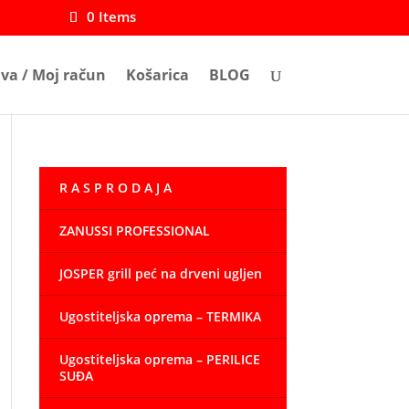
0 Items
ava / Moj račun
Košarica
BLOG
R A S P R O D A J A
ZANUSSI PROFESSIONAL
JOSPER grill peć na drveni ugljen
Ugostiteljska oprema – TERMIKA
Ugostiteljska oprema – PERILICE
SUĐA