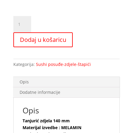
Tanjurić
zdjela
140
Dodaj u košaricu
mm
količina
Kategorija:
Sushi posuđe-zdjele-štapići
Opis
Dodatne informacije
Opis
Tanjurić zdjela 140 mm
Materijal izvedbe : MELAMIN