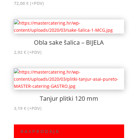
72,00
€
(+PDV)
Obla sake šalica – BIJELA
2,92
€
(+PDV)
Tanjur plitki 120 mm
3,19
€
(+PDV)
R A S P R O D A J A