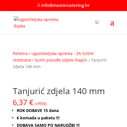
info@mastercatering.hr
Početna
/
Ugostoteljska oprema - ZA SUSHI
restorane
/
Sushi posuđe-zdjele-štapići
/ Tanjurić
zdjela 140 mm
Tanjurić zdjela 140 mm
6,37
€
(+PDV)
ROK DOBAVE 15 dana
6 komada u paketu !!!
DOBAVA SAMO PO NARUDŽBI !!!