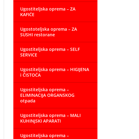
Ugostiteljska oprema – ZA
KAFIĆE
Ugostoteljska oprema – ZA
SUSHI restorane
Ugostiteljska oprema – SELF
SERVICE
Ugostiteljska oprema – HIGIJENA
i ČISTOĆA
Ugostiteljska oprema –
ELIMINACIJA ORGANSKOG
otpada
Ugostiteljska oprema – MALI
KUHINJSKI APARATI
Ugostiteljska oprema –