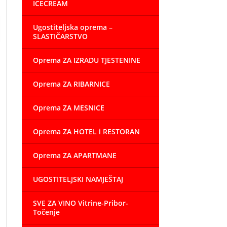
ICECREAM
Ugostiteljska oprema –
SLASTIČARSTVO
Oprema ZA IZRADU TJESTENINE
Oprema ZA RIBARNICE
Oprema ZA MESNICE
Oprema ZA HOTEL i RESTORAN
Oprema ZA APARTMANE
UGOSTITELJSKI NAMJEŠTAJ
SVE ZA VINO Vitrine-Pribor-
Točenje