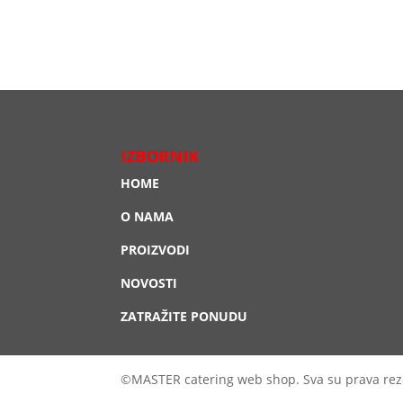
IZBORNIK
HOME
O NAMA
PROIZVODI
NOVOSTI
ZATRAŽITE PONUDU
©MASTER catering web shop. Sva su prava rez