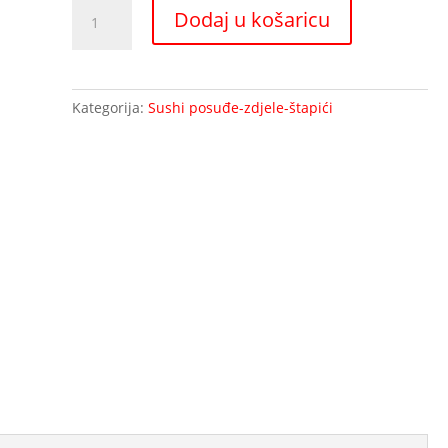
Daska
Dodaj u košaricu
za
rezanje
i
serviranje
Kategorija:
Sushi posuđe-zdjele-štapići
sušija
-
ITA
količina