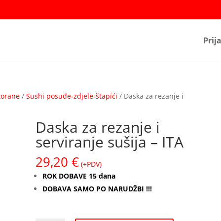
Prij
torane
/
Sushi posuđe-zdjele-štapići
/ Daska za rezanje i
Daska za rezanje i
serviranje sušija – ITA
29,20
€
(+PDV)
ROK DOBAVE 15 dana
DOBAVA SAMO PO NARUDŽBI !!!