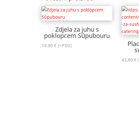
Zdjela za juhu s
poklopcem Sūpubouru
Plad
10,90
€
(+PDV)
s
43,80
€