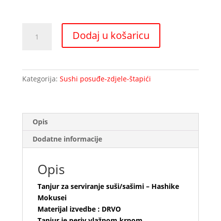
Tanjur
Dodaj u košaricu
za
serviranje
suši/sašimi
-
Kategorija:
Sushi posuđe-zdjele-štapići
Hashike
Mokusei
količina
Opis
Dodatne informacije
Opis
Tanjur za serviranje suši/sašimi – Hashike
Mokusei
Materijal izvedbe : DRVO
Tanjur je periv vlažnom krpom.