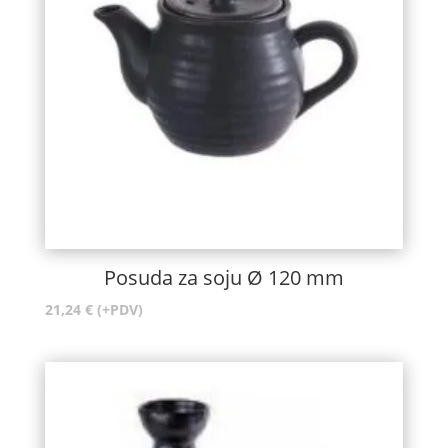
Posuda za soju Ø 120 mm
21,24
€
(+PDV)