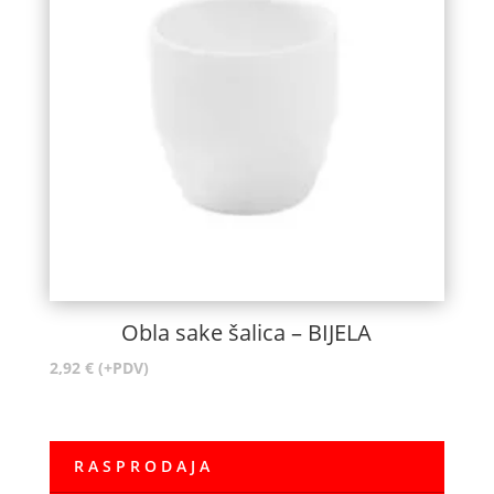
Obla sake šalica – BIJELA
2,92
€
(+PDV)
R A S P R O D A J A