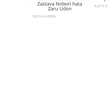
Zastava Nobori hata
6,37
€
(
Zaru Udon
78,31
€
(+PDV)