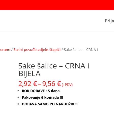
Prij
torane
/
Sushi posuđe-zdjele-štapići
/ Sake šalice – CRNA i
Sake šalice – CRNA i
BIJELA
Raspon
2,92
€
–
9,56
€
(+PDV)
cijena:
ROK DOBAVE 15 dana
od
Pakovanje 6 komada !!!
2,92 €
DOBAVA SAMO PO NARUDŽBI !!!
do
9,56 €