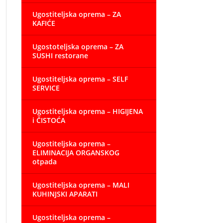
Ugostiteljska oprema – ZA
KAFIĆE
Ugostoteljska oprema – ZA
SUSHI restorane
Ugostiteljska oprema – SELF
SERVICE
Ugostiteljska oprema – HIGIJENA
i ČISTOĆA
Ugostiteljska oprema –
ELIMINACIJA ORGANSKOG
otpada
Ugostiteljska oprema – MALI
KUHINJSKI APARATI
Ugostiteljska oprema –