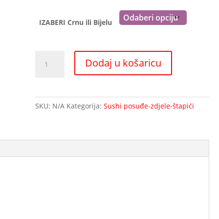
IZABERI Crnu ili Bijelu
Sake
Dodaj u košaricu
šalice
-
CRNA
i
SKU:
N/A
Kategorija:
Sushi posuđe-zdjele-štapići
BIJELA
količina