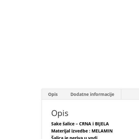
Opis
Dodatne informacije
Opis
Sake šalice – CRNA i BIJELA
Materijal izvedbe : MELAMIN
Šalica je periva u vodi