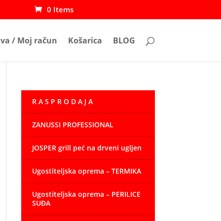
0 Items
ava / Moj račun
Košarica
BLOG
R A S P R O D A J A
ZANUSSI PROFESSIONAL
JOSPER grill peć na drveni ugljen
Ugostiteljska oprema – TERMIKA
Ugostiteljska oprema – PERILICE
SUĐA