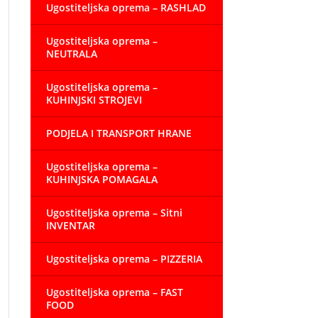
Ugostiteljska oprema – RASHLAD
Ugostiteljska oprema –
NEUTRALA
Ugostiteljska oprema –
KUHINJSKI STROJEVI
PODJELA I TRANSPORT HRANE
Ugostiteljska oprema –
KUHINJSKA POMAGALA
Ugostiteljska oprema – Sitni
INVENTAR
Ugostiteljska oprema – PIZZERIA
Ugostiteljska oprema – FAST
FOOD