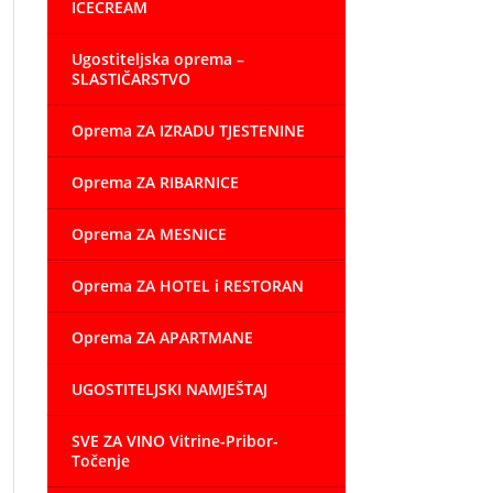
ICECREAM
Ugostiteljska oprema –
SLASTIČARSTVO
Oprema ZA IZRADU TJESTENINE
Oprema ZA RIBARNICE
Oprema ZA MESNICE
Oprema ZA HOTEL i RESTORAN
Oprema ZA APARTMANE
UGOSTITELJSKI NAMJEŠTAJ
SVE ZA VINO Vitrine-Pribor-
Točenje