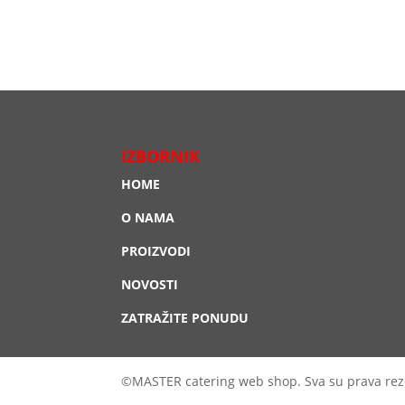
IZBORNIK
HOME
O NAMA
PROIZVODI
NOVOSTI
ZATRAŽITE PONUDU
©MASTER catering web shop. Sva su prava rez