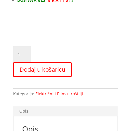
DOSTAVA GLS
G R A T I S
!!!
320,00 €.
Stolni
električni
roštilj
Dodaj u košaricu
GLATKI
73cm
količina
Kategorija:
Električni i Plinski roštilji
Opis
Opis