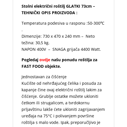
Stolni električni roštilj GLATKI 73cm –
TEHNIČKI OPIS PROIZVODA :
Temperatura podesiva u rasponu :50-300℃
.
Dimenzije: 730 x 470 x 240 mm – Neto
težina: 30,5 kg.
NAPON 400V – SNAGA grijača 4400 Watt.
Pogledaj
ovdje
našu ponudu roštilja za
FAST FOOD objekte.
Jednostavan za čišćenje
Kućište od nehrđajućeg čelika i posuda za
kapanje čine ovaj električni roštilj lakim za
čišćenje. Grublje ostatke možete ukloniti
četkom ili strugalicom, a tvrdokornu
prljavštinu lakše ćete ukloniti zagrijavanjem
uređaja na 75°C i polivanjem površine
roštilja s malo vode. Ipak, preporučljivo je