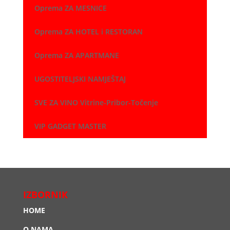
Oprema ZA MESNICE
Oprema ZA HOTEL i RESTORAN
Oprema ZA APARTMANE
UGOSTITELJSKI NAMJEŠTAJ
SVE ZA VINO Vitrine-Pribor-Točenje
VIP GADGET MASTER
IZBORNIK
HOME
O NAMA