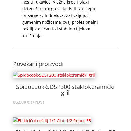
nositi rukavice. Vlažna krpa i blagi
deterdžent mogu se koristiti za lijepo
brisanje svih dijelova. Zahvaljujući
gumenim nožicama, ovaj profesionalni
roštilj stoji čvrsto i stabilno tijekom
korištenja.
.
Povezani proizvodi
Spidocook-SDSP300 staklokeramički
gril
862,00
€
(+PDV)