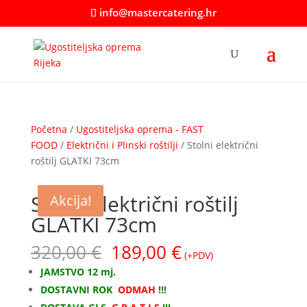
info@mastercatering.hr
Početna
/
Ugostiteljska oprema - FAST
FOOD
/
Električni i Plinski roštilji
/ Stolni električni
roštilj GLATKI 73cm
Akcija!
Stolni električni roštilj
Akcija!
GLATKI 73cm
Izvorna
Trenutna
320,00
€
189,00
€
(+PDV)
cijena
cijena
JAMSTVO 12 mj.
bila
je:
DOSTAVNI ROK
ODMAH
!!!
je:
189,00 €.