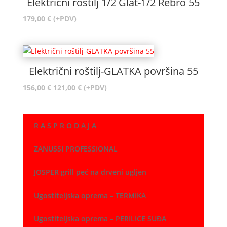
Električni roštilj 1/2 Glat-1/2 Rebro 55
179,00
€
(+PDV)
Električni roštilj-GLATKA površina 55
Izvorna
Trenutna
156,00
€
121,00
€
(+PDV)
cijena
cijena
bila
je:
je:
121,00 €.
R A S P R O D A J A
156,00 €.
ZANUSSI PROFESSIONAL
JOSPER grill peć na drveni ugljen
Ugostiteljska oprema – TERMIKA
Ugostiteljska oprema – PERILICE SUĐA