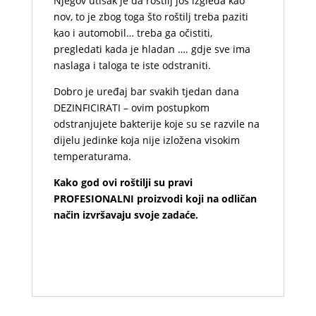
Njegov utisak je da roštilj još izgleda kao
nov, to je zbog toga što roštilj treba paziti
kao i automobil… treba ga očistiti,
pregledati kada je hladan …. gdje sve ima
naslaga i taloga te iste odstraniti.
Dobro je uređaj bar svakih tjedan dana
DEZINFICIRATI – ovim postupkom
odstranjujete bakterije koje su se razvile na
dijelu jedinke koja nije izložena visokim
temperaturama.
Kako god ovi roštilji su pravi
PROFESIONALNI proizvodi koji na odličan
način izvršavaju svoje zadaće.