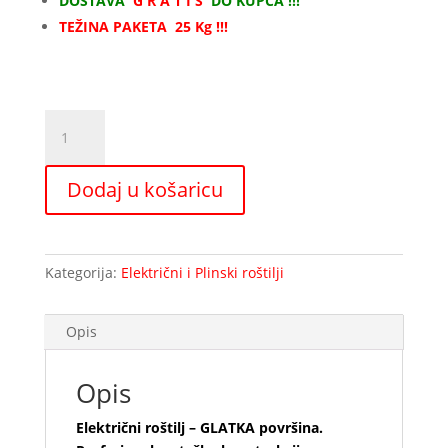
DOSTAVA
G R A T I S
DO KUPCA !!!
156,00 €.
TEŽINA PAKETA 25 Kg !!!
Električni
roštilj-
GLATKA
Dodaj u košaricu
površina
55
količina
Kategorija:
Električni i Plinski roštilji
Opis
Opis
Električni roštilj – GLATKA površina.