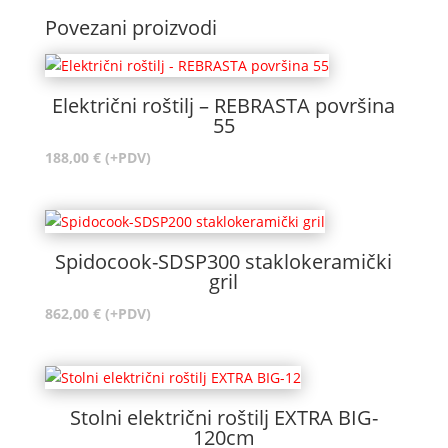
Povezani proizvodi
Električni roštilj – REBRASTA površina
55
188,00
€
(+PDV)
Spidocook-SDSP300 staklokeramički
gril
862,00
€
(+PDV)
Stolni električni roštilj EXTRA BIG-
120cm