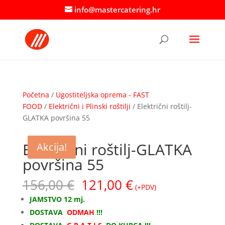
info@mastercatering.hr
Početna
/
Ugostiteljska oprema - FAST
FOOD
/
Električni i Plinski roštilji
/ Električni roštilj-
GLATKA površina 55
Akcija!
Električni roštilj-GLATKA
Akcija!
površina 55
Izvorna
Trenutna
156,00
€
121,00
€
(+PDV)
cijena
cijena
JAMSTVO 12 mj.
bila
je:
DOSTAVA
ODMAH
!!!
je:
121,00 €.