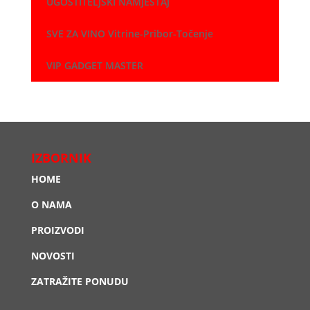
UGOSTITELJSKI NAMJEŠTAJ
SVE ZA VINO Vitrine-Pribor-Točenje
VIP GADGET MASTER
IZBORNIK
HOME
O NAMA
PROIZVODI
NOVOSTI
ZATRAŽITE PONUDU