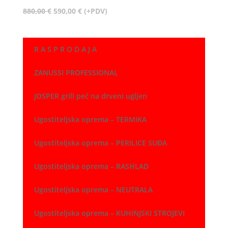
Izvorna
Trenutna
880,00
€
590,00
€
(+PDV)
cijena
cijena
bila
je:
je:
590,00 €.
R A S P R O D A J A
880,00 €.
ZANUSSI PROFESSIONAL
JOSPER grill peć na drveni ugljen
Ugostiteljska oprema – TERMIKA
Ugostiteljska oprema – PERILICE SUĐA
Ugostiteljska oprema – RASHLAD
Ugostiteljska oprema – NEUTRALA
Ugostiteljska oprema – KUHINJSKI STROJEVI