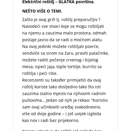
Električni roštilj – GLATKA površina.
NEŠTO VIŠE O TEMI.
Zašto je ovaj grill tj. roštilj preporučljiv ?
Navodeći sve stvari koje se mogu roštiljati
na njemu a zauzima malo prostora, odmah
postaje jasno da se radi o moćnom alatu.
Na ovoj jedinki možete roštiljati povrće,
sendviče sa sirom na žaru, praviti palačinke,
možete raditi pečenje crvenog i bijelog
mesa, ispeći jaja, tople tortilje, burrito sa
roštilja i peći ribe.
Recenzenti su također primijetili da ovaj
roštilj koriste tako dosljedno tako što isti
zauzima stalno mjesto na njihovim radnim
pultovima… Jedan od njih je rekao: “Koristio
sam ovaj učinkoviti uređaj svakodnevno,
više od dvije godine – i još uvijek izgleda
kao nov i radi bez prijekorno.