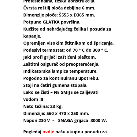
Profesionalna, teška konstrukcija.
Čvrsta roštilj ploča debljine 6 mm.
Dimenzije ploče: Š555 x D365 mm.
Potpuno GLATKA površina.
Kućište od nehrđajućeg čelika i posuda za
kapanje.
Opremljen visokim štitnikom od špricanja.
Podesivi termostat: od 70 ° C do 300 ° C.
Jaki profi grijači zaštićeni plaštom.
Zaštitni osigurač od preopterećenja.
Indikatorska lampica temperature.
Pogodno za kontinuiranu upotrebu.
Stoji na četiri gumena stopala.
Lako se čisti – NE SMIJE se zalijevati
vodom !!!
Neto težina: 23 kg.
Dimenzije: 560 x 470 x 250 mm.
Napon 230 V – SNAGA grijača 3000 W.
Pogledaj
ovdje
našu ukupnu ponudu za