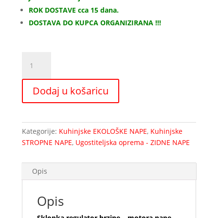
ROK DOSTAVE cca 15 dana.
DOSTAVA DO KUPCA ORGANIZIRANA !!!
Sklopka
regulator
brzine
Dodaj u košaricu
-
motora
nape
Kategorije:
Kuhinjske EKOLOŠKE NAPE
,
Kuhinjske
količina
STROPNE NAPE
,
Ugostiteljska oprema - ZIDNE NAPE
Opis
Opis
Sklopka regulator brzine – motora nape