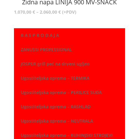
Zidna napa LINIJA 900 MV-SNACK
1.090,00 €
Raspon
1.070,00
€
–
2.060,00
€
(+PDV)
cijena:
od
1.070,00 €
R A S P R O D A J A
do
2.060,00 €
ZANUSSI PROFESSIONAL
JOSPER grill peć na drveni ugljen
Ugostiteljska oprema – TERMIKA
Ugostiteljska oprema – PERILICE SUĐA
Ugostiteljska oprema – RASHLAD
Ugostiteljska oprema – NEUTRALA
Ugostiteljska oprema – KUHINJSKI STROJEVI