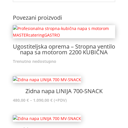
Povezani proizvodi
Ugostiteljska oprema – Stropna ventilo
napa sa motorom 2200 KUBIČNA
Trenutno nedostupno
Zidna napa LINIJA 700-SNACK
Raspon
480,00
€
–
1.090,00
€
(+PDV)
cijena:
od
480,00 €
do