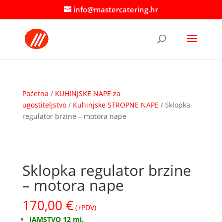
info@mastercatering.hr
Početna
/
KUHINJSKE NAPE za
ugostiteljstvo
/
Kuhinjske STROPNE NAPE
/ Sklopka
regulator brzine – motora nape
Sklopka regulator brzine
– motora nape
170,00
€
(+PDV)
JAMSTVO 12 mj.