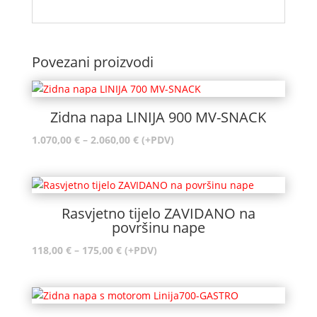
Povezani proizvodi
Zidna napa LINIJA 900 MV-SNACK
Raspon
1.070,00
€
–
2.060,00
€
(+PDV)
cijena:
od
1.070,00 €
do
Rasvjetno tijelo ZAVIDANO na
2.060,00 €
površinu nape
Raspon
118,00
€
–
175,00
€
(+PDV)
cijena:
od
118,00 €
do