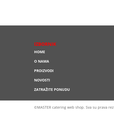
IZBORNIK
HOME
O NAMA
PROIZVODI
NOVOSTI
ZATRAŽITE PONUDU
©MASTER catering web shop. Sva su prava rez