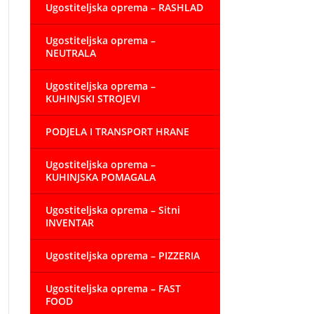
Ugostiteljska oprema – RASHLAD
Ugostiteljska oprema –
NEUTRALA
Ugostiteljska oprema –
KUHINJSKI STROJEVI
PODJELA I TRANSPORT HRANE
Ugostiteljska oprema –
KUHINJSKA POMAGALA
Ugostiteljska oprema – Sitni
INVENTAR
Ugostiteljska oprema – PIZZERIA
Ugostiteljska oprema – FAST
FOOD