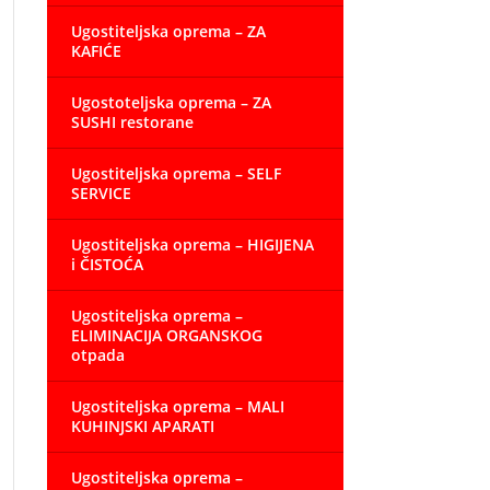
Ugostiteljska oprema – ZA
KAFIĆE
Ugostoteljska oprema – ZA
SUSHI restorane
Ugostiteljska oprema – SELF
SERVICE
Ugostiteljska oprema – HIGIJENA
i ČISTOĆA
Ugostiteljska oprema –
ELIMINACIJA ORGANSKOG
otpada
Ugostiteljska oprema – MALI
KUHINJSKI APARATI
Ugostiteljska oprema –