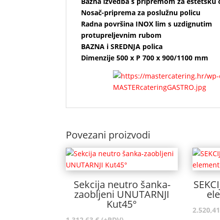
Bazna izvedba s pripremom za estetsku 
Nosač-priprema za poslužnu policu
Radna površina INOX lim s uzdignutim
protupreljevnim rubom
BAZNA i SREDNJA polica
Dimenzije 500 x P 700 x 900/1100 mm
Povezani proizvodi
Sekcija neutro šanka-
SEKCI
zaobljeni UNUTARNJI
el
Kut45°
2.520,4
1.312,63
€
(+PDV)