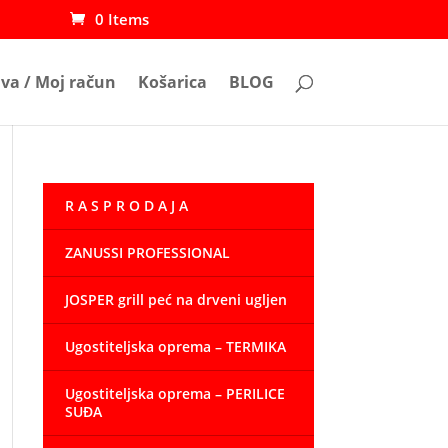
0 Items
ava / Moj račun
Košarica
BLOG
R A S P R O D A J A
ZANUSSI PROFESSIONAL
JOSPER grill peć na drveni ugljen
Ugostiteljska oprema – TERMIKA
Ugostiteljska oprema – PERILICE
SUĐA