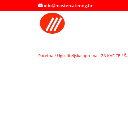
info@mastercatering.hr
Početna
/
Ugostiteljska oprema - ZA KAFIĆE
/
Ša