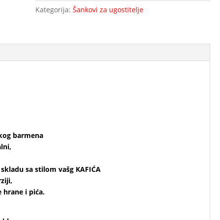
Kategorija:
Šankovi za ugostitelje
akog barmena
lni,
 skladu sa stilom vašg KAFIĆA
iji,
 hrane i pića.