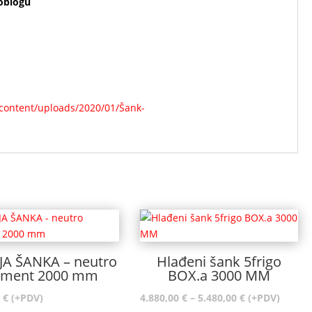
oblogu
JA ŠANKA – neutro
Hlađeni šank 5frigo
ement 2000 mm
BOX.a 3000 MM
Raspon
1
€
(+PDV)
4.880,00
€
–
5.480,00
€
(+PDV)