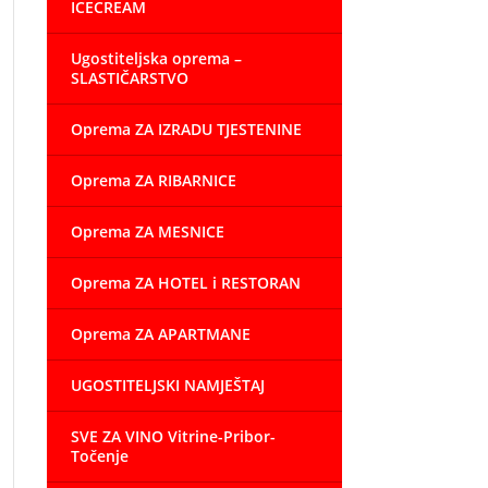
ICECREAM
Ugostiteljska oprema –
SLASTIČARSTVO
Oprema ZA IZRADU TJESTENINE
Oprema ZA RIBARNICE
Oprema ZA MESNICE
Oprema ZA HOTEL i RESTORAN
Oprema ZA APARTMANE
UGOSTITELJSKI NAMJEŠTAJ
SVE ZA VINO Vitrine-Pribor-
Točenje