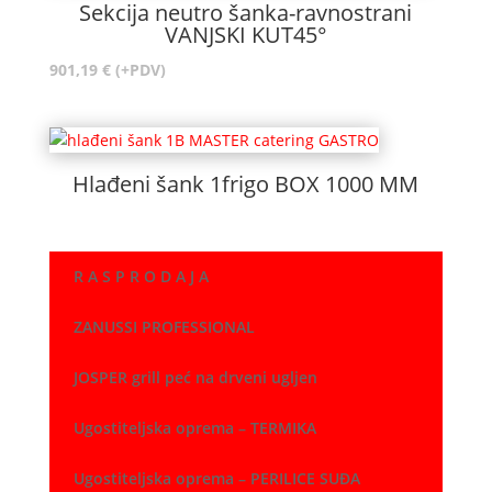
Sekcija neutro šanka-ravnostrani
VANJSKI KUT45°
901,19
€
(+PDV)
Hlađeni šank 1frigo BOX 1000 MM
R A S P R O D A J A
ZANUSSI PROFESSIONAL
JOSPER grill peć na drveni ugljen
Ugostiteljska oprema – TERMIKA
Ugostiteljska oprema – PERILICE SUĐA