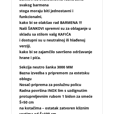
svakog barmena
stoga moraju biti jednostavni i
funkcionalni,
kako bi se olakšao rad BARMENA !!!
Naši ŠANKOVI spremni su za oblaganje u
skladu sa stilom vašg KAFIĆA
i dostupni su u neutralnoj ili hlađenoj
verziji,
kako bi se zajamčilo savršeno održavanje
hrane i pića.
Sekcija neutro šanka 3000 MM
Bazna izvedba s pripremom za estetsku
oblogu
Nosač-priprema za poslužnu policu
Radna površina INOX lim s uzdignutim
protupreljevnim rubom 1 bidon za smeće
Š=50 cm
na kotačima – ostatak zatvoren kliznim
vratima od Š=100 cm