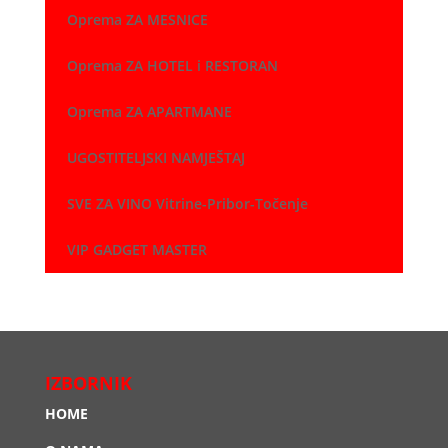
Oprema ZA MESNICE
Oprema ZA HOTEL i RESTORAN
Oprema ZA APARTMANE
UGOSTITELJSKI NAMJEŠTAJ
SVE ZA VINO Vitrine-Pribor-Točenje
VIP GADGET MASTER
IZBORNIK
HOME