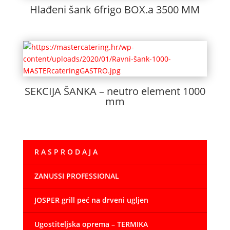
Hlađeni šank 6frigo BOX.a 3500 MM
SEKCIJA ŠANKA – neutro element 1000
mm
R A S P R O D A J A
ZANUSSI PROFESSIONAL
JOSPER grill peć na drveni ugljen
Ugostiteljska oprema – TERMIKA