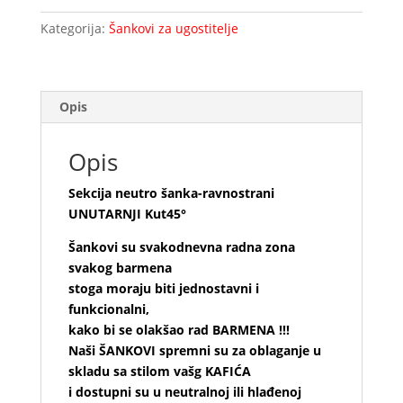
UNUTARNJI
Kategorija:
Šankovi za ugostitelje
Kut45°
količina
Opis
Opis
Sekcija neutro šanka-ravnostrani
UNUTARNJI Kut45°
Šankovi su svakodnevna radna zona
svakog barmena
stoga moraju biti jednostavni i
funkcionalni,
kako bi se olakšao rad BARMENA !!!
Naši ŠANKOVI spremni su za oblaganje u
skladu sa stilom vašg KAFIĆA
i dostupni su u neutralnoj ili hlađenoj