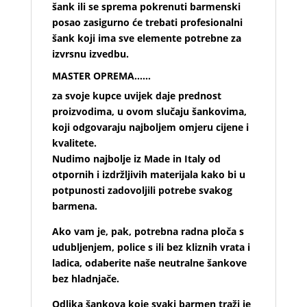
šank ili se sprema pokrenuti barmenski
posao zasigurno će trebati profesionalni
šank koji ima sve elemente potrebne za
izvrsnu izvedbu.
MASTER OPREMA……
za svoje kupce uvijek daje prednost
proizvodima, u ovom slučaju šankovima,
koji odgovaraju najboljem omjeru cijene i
kvalitete.
Nudimo najbolje iz Made in Italy od
otpornih i izdržljivih materijala kako bi u
potpunosti zadovoljili potrebe svakog
barmena.
Ako vam je, pak, potrebna radna ploča s
udubljenjem, police s ili bez kliznih vrata i
ladica, odaberite naše neutralne šankove
bez hladnjače.
Odlika šankova koje svaki barmen traži je