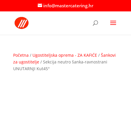
info@mastercatering.hr
Početna
/
Ugostiteljska oprema - ZA KAFIĆE
/
Šankovi
za ugostitelje
/ Sekcija neutro šanka-ravnostrani
UNUTARNJI Kut45°