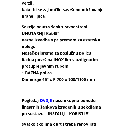
verziji,
kako bi se zajamčilo savršeno održavanje
hrane i pića.
Sekcija neutro šanka-ravnostrani
UNUTARNJI Kut45°
Bazna izvedba s pripremom za estetsku
oblogu
Nosač-priprema za poslužnu policu
Radna površina INOX lim s uzdignutim
protupreljevnim rubom
1 BAZNA polica
Dimenzije 45° x P 700 x 900/1100 mm
Pogledaj
OVDJE
našu ukupnu ponudu
linearnih šankova izrađenih u sekcijama
po sustavu – INSTALIJ – KORISTI !!!
Svatko tko ima obrt i treba renovirati