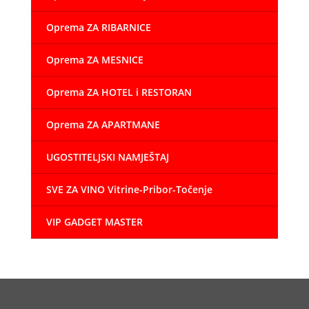
Oprema ZA RIBARNICE
Oprema ZA MESNICE
Oprema ZA HOTEL i RESTORAN
Oprema ZA APARTMANE
UGOSTITELJSKI NAMJEŠTAJ
SVE ZA VINO Vitrine-Pribor-Točenje
VIP GADGET MASTER