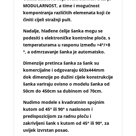
MODULARNOST, a time i mogućnost
komponiranja različitih elemenata koji će
činiti cijeli stražnji pult.
Nadalje, hlađene ćelije šanka mogu se
podesiti s elektroničke kontrolne ploče, s
temperaturama u rasponu između +4°/+8
°, a odmrzavanje šanka je automatsko.
Dimenzije pretinca šanka za šank su
komercijalne i odgovaraju 603x444mm
dok dimenzije po dužini cijele konstrukcije
šanka variraju ovisno o modelu šanka od
50cm do 450cm sa dubinom od 70cm.
Nudimo modele s kvadratnim spojnim
kutom od 45° ili 90° s naslonom i
predispozicijom za radnu ploču i
zakrivljeni šank s kutom od 45° ili 90°, za
uvijek izvrstan posao.