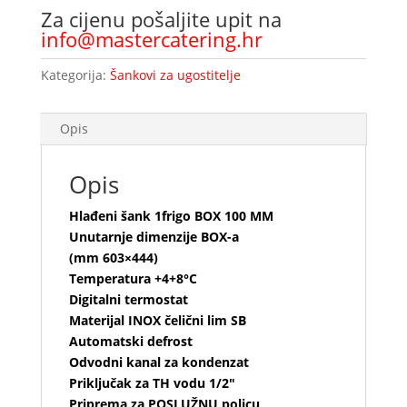
Za cijenu pošaljite upit na
info@mastercatering.hr
Kategorija:
Šankovi za ugostitelje
Opis
Opis
Hlađeni šank 1frigo BOX 100 MM
Unutarnje dimenzije BOX-a
(mm 603×444)
Temperatura +4+8°C
Digitalni termostat
Materijal INOX čelični lim SB
Automatski defrost
Odvodni kanal za kondenzat
Priključak za TH vodu 1/2″
Priprema za POSLUŽNU policu