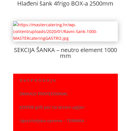
Hlađeni šank 4frigo BOX-a 2500mm
SEKCIJA ŠANKA – neutro element 1000
mm
R A S P R O D A J A
ZANUSSI PROFESSIONAL
JOSPER grill peć na drveni ugljen
Ugostiteljska oprema – TERMIKA