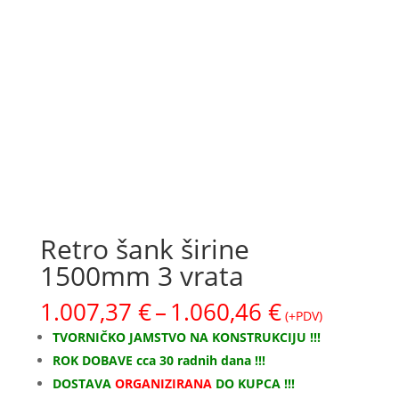
Retro šank širine
1500mm 3 vrata
Raspon
1.007,37
€
–
1.060,46
€
(+PDV)
cijena:
TVORNIČKO JAMSTVO NA KONSTRUKCIJU !!!
od
ROK DOBAVE cca 30 radnih dana !!!
1.007,37 €
DOSTAVA
ORGANIZIRANA
DO KUPCA !!!
do