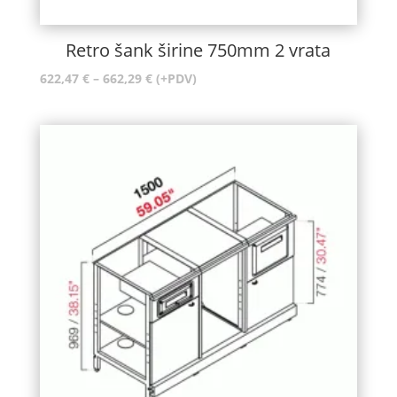
Retro šank širine 750mm 2 vrata
Raspon
622,47
€
–
662,29
€
(+PDV)
cijena:
od
622,47 €
do
662,29 €