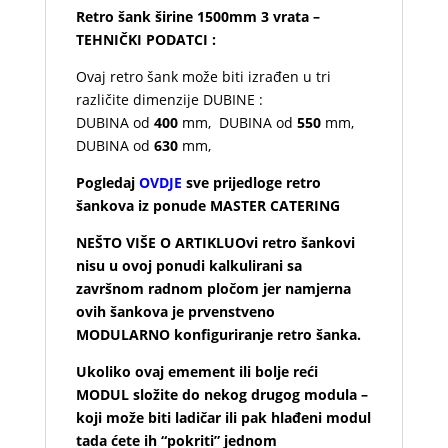
Retro šank širine 1500mm 3 vrata –
TEHNIČKI PODATCI :
Ovaj retro šank može biti izrađen u tri
različite dimenzije DUBINE :
DUBINA od
400
mm, DUBINA od
550
mm,
DUBINA od
630
mm,
Pogledaj
OVDJE
sve prijedloge retro
šankova iz ponude MASTER CATERING
NEŠTO VIŠE O ARTIKLUOvi retro šankovi
nisu u ovoj ponudi kalkulirani sa
završnom radnom pločom jer namjerna
ovih šankova je prvenstveno
MODULARNO konfiguriranje retro šanka.
Ukoliko ovaj emement ili bolje reći
MODUL složite do nekog drugog modula –
koji može biti ladičar ili pak hlađeni modul
tada ćete ih “pokriti” jednom