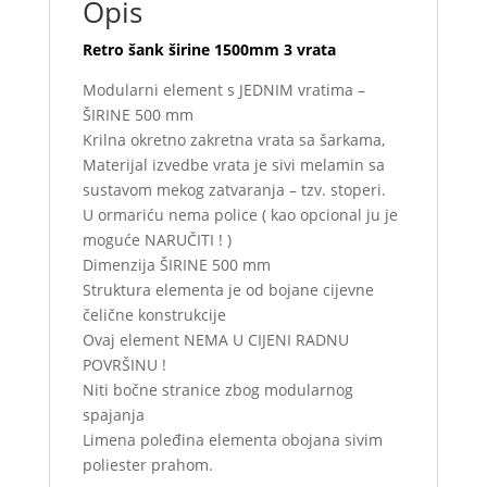
Opis
Retro šank širine 1500mm 3 vrata
Modularni element s JEDNIM vratima –
ŠIRINE 500 mm
Krilna okretno zakretna vrata sa šarkama,
Materijal izvedbe vrata je sivi melamin sa
sustavom mekog zatvaranja – tzv. stoperi.
U ormariću nema police ( kao opcional ju je
moguće NARUČITI ! )
Dimenzija ŠIRINE 500 mm
Struktura elementa je od bojane cijevne
čelične konstrukcije
Ovaj element NEMA U CIJENI RADNU
POVRŠINU !
Niti bočne stranice zbog modularnog
spajanja
Limena poleđina elementa obojana sivim
poliester prahom.