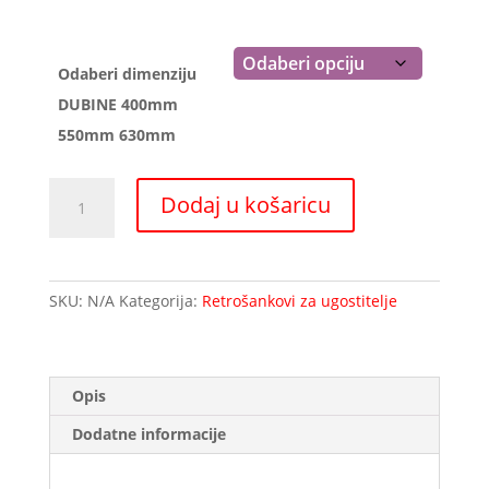
1.060,46 €
Odaberi dimenziju
DUBINE 400mm
550mm 630mm
Retro
Dodaj u košaricu
šank
širine
1500mm
3
SKU:
N/A
Kategorija:
Retrošankovi za ugostitelje
vrata
količina
Opis
Dodatne informacije