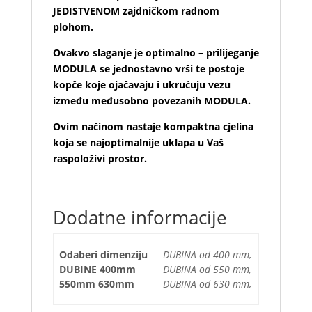
JEDISTVENOM zajdničkom radnom
plohom.
Ovakvo slaganje je optimalno – prilijeganje
MODULA se jednostavno vrši te postoje
kopče koje ojačavaju i ukrućuju vezu
između međusobno povezanih MODULA.
Ovim načinom nastaje kompaktna cjelina
koja se najoptimalnije uklapa u Vaš
raspoloživi prostor.
Dodatne informacije
Odaberi dimenziju
DUBINA od 400 mm,
DUBINE 400mm
DUBINA od 550 mm,
550mm 630mm
DUBINA od 630 mm,