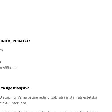
HNIČKI PODATCI :
mm
m
ini 688 mm
a ugostiteljstvo.
tupnju, Vama ostaje jedino izabrati i instalirati estetsku
jektu interijera.