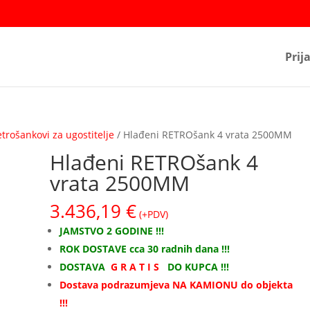
Prij
trošankovi za ugostitelje
/ Hlađeni RETROšank 4 vrata 2500MM
Hlađeni RETROšank 4
vrata 2500MM
3.436,19
€
(+PDV)
JAMSTVO 2 GODINE !!!
ROK DOSTAVE cca 30 radnih dana !!!
DOSTAVA
G R A T I S
DO KUPCA !!!
Dostava podrazumjeva NA KAMIONU do objekta
!!!