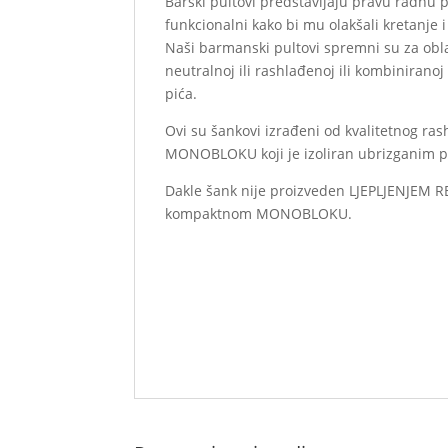
Barski pultovi predstavljaju pravu radnu 
funkcionalni kako bi mu olakšali kretanje i
Naši barmanski pultovi spremni su za obl
neutralnoj ili rashlađenoj ili kombiniranoj
pića.
Ovi su šankovi izrađeni od kvalitetnog r
MONOBLOKU koji je izoliran ubrizganim p
Dakle šank nije proizveden LJEPLJENJE
kompaktnom MONOBLOKU.
I banchi bar costituiscono il vero e propr
semplici e funzionali, per agevolarlo nei
pannellati in base allo stile del tuo locale
garantirti il perfetto mantenimento di cib