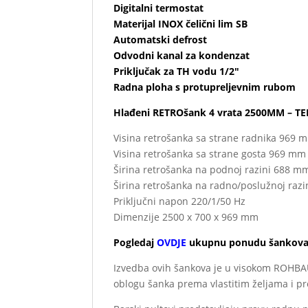
Digitalni termostat
Materijal INOX čelični lim SB
Automatski defrost
Odvodni kanal za kondenzat
Priključak za TH vodu 1/2″
Radna ploha s protupreljevnim r
ubom
Hlađeni RETROšank 4 vrata 2500MM – TE
Visina retrošanka sa strane radnika 969 
Visina retrošanka sa strane gosta 969 mm
Širina retrošanka na podnoj razini 688 m
Širina retrošanka na radno/poslužnoj raz
Priključni napon 220/1/50 Hz
Dimenzije 2500 x 700 x 969 mm
Pogledaj
OVDJE
ukupnu ponudu šankova z
Izvedba ovih šankova je u visokom ROHBAU s
oblogu šanka prema vlastitim željama i pro