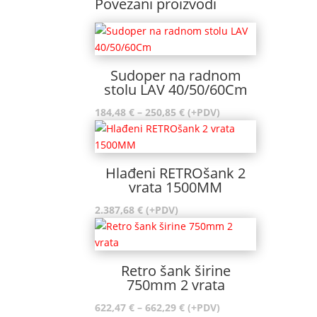
Povezani proizvodi
Sudoper na radnom
stolu LAV 40/50/60Cm
Raspon
184,48
€
–
250,85
€
(+PDV)
cijena:
od
184,48 €
Hlađeni RETROšank 2
do
vrata 1500MM
250,85 €
2.387,68
€
(+PDV)
Retro šank širine
750mm 2 vrata
Raspon
622,47
€
–
662,29
€
(+PDV)