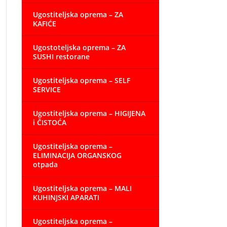
Ugostiteljska oprema – ZA
KAFIĆE
Ugostoteljska oprema – ZA
SUSHI restorane
Ugostiteljska oprema – SELF
SERVICE
Ugostiteljska oprema – HIGIJENA
i ČISTOĆA
Ugostiteljska oprema –
ELIMINACIJA ORGANSKOG
otpada
Ugostiteljska oprema – MALI
KUHINJSKI APARATI
Ugostiteljska oprema –