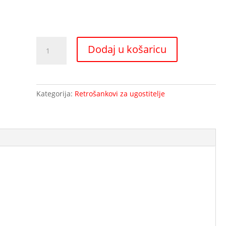
Hlađeni
Dodaj u košaricu
RETROšank
4
vrata
2500MM
Kategorija:
Retrošankovi za ugostitelje
količina