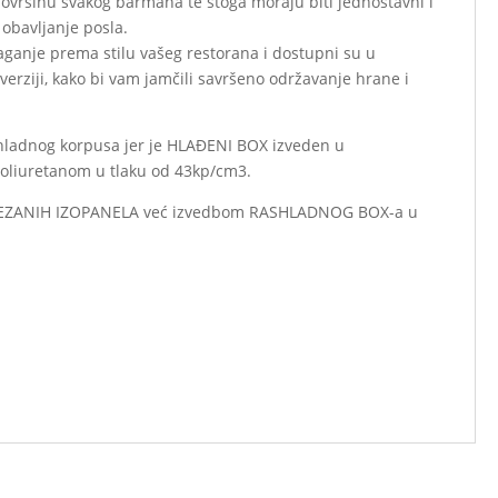
površinu svakog barmana te stoga moraju biti jednostavni i
 obavljanje posla.
aganje prema stilu vašeg restorana i dostupni su u
 verziji, kako bi vam jamčili savršeno održavanje hrane i
ashladnog korpusa jer je HLAĐENI BOX izveden u
oliuretanom u tlaku od 43kp/cm3.
M REZANIH IZOPANELA već izvedbom RASHLADNOG BOX-a u
io piano di lavoro per ogni barman e devono quindi essere
 movimenti. I nostri banconi barman sono pronti per essere
 e sono disponibili in versione neutra o refrigerata, per
i e bevande.