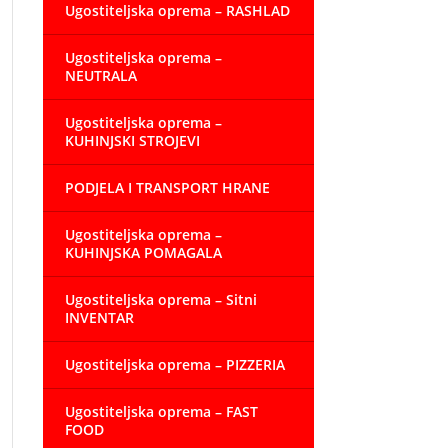
Ugostiteljska oprema – RASHLAD
Ugostiteljska oprema –
NEUTRALA
Ugostiteljska oprema –
KUHINJSKI STROJEVI
PODJELA I TRANSPORT HRANE
Ugostiteljska oprema –
KUHINJSKA POMAGALA
Ugostiteljska oprema – Sitni
INVENTAR
Ugostiteljska oprema – PIZZERIA
Ugostiteljska oprema – FAST
FOOD