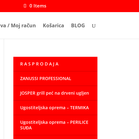
0 Items
ava / Moj račun
Košarica
BLOG
R A S P R O D A J A
ZANUSSI PROFESSIONAL
JOSPER grill peć na drveni ugljen
Ugostiteljska oprema – TERMIKA
Ugostiteljska oprema – PERILICE
SUĐA