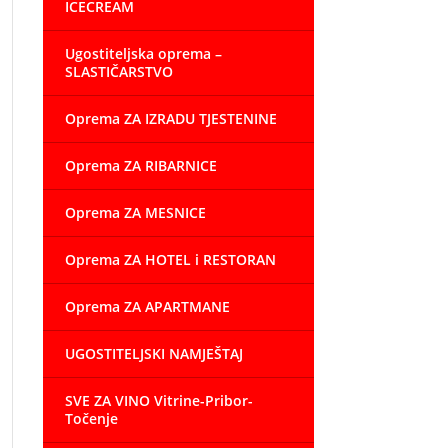
ICECREAM
Ugostiteljska oprema –
SLASTIČARSTVO
Oprema ZA IZRADU TJESTENINE
Oprema ZA RIBARNICE
Oprema ZA MESNICE
Oprema ZA HOTEL i RESTORAN
Oprema ZA APARTMANE
UGOSTITELJSKI NAMJEŠTAJ
SVE ZA VINO Vitrine-Pribor-
Točenje