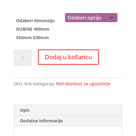
529,56 €
Odaberi dimenziju
DUBINE 400mm
550mm 630mm
Retro
Dodaj u košaricu
šank
širine
500mm
1
SKU:
N/A
Kategorija:
Retrošankovi za ugostitelje
vrata
količina
Opis
Dodatne informacije