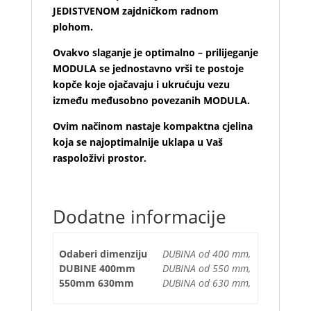
JEDISTVENOM zajdničkom radnom
plohom.
Ovakvo slaganje je optimalno – prilijeganje
MODULA se jednostavno vrši te postoje
kopče koje ojačavaju i ukrućuju vezu
između međusobno povezanih MODULA.
Ovim načinom nastaje kompaktna cjelina
koja se najoptimalnije uklapa u Vaš
raspoloživi prostor.
Dodatne informacije
Odaberi dimenziju
DUBINA od 400 mm,
DUBINE 400mm
DUBINA od 550 mm,
550mm 630mm
DUBINA od 630 mm,