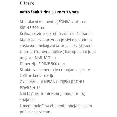
Opis
Retro šank širine 500mm 1 vrata
Modularni element s JEDNIM vratima –
ŠIRINE 500 mm
Krilna okretno zakretna vrata sa šarkama,
Materijal izvedbe vrata je sivi melamin sa
sustavom mekog zatvaranja – tzv. stoperi.
U ormariću nema police ( kao opcional ju je
moguće NARUČITI ! )
Dimenzija ŠIRINE 500 mm
Struktura elementa je od bojane cijevne
čelične konstrukcije
Ovaj element NEMA U CIJENI RADNU
POVRŠINU !
Niti bočne stranice zbog modularnog
spajanja
Limena poleđina elementa obojana sivim
poliester prahom.