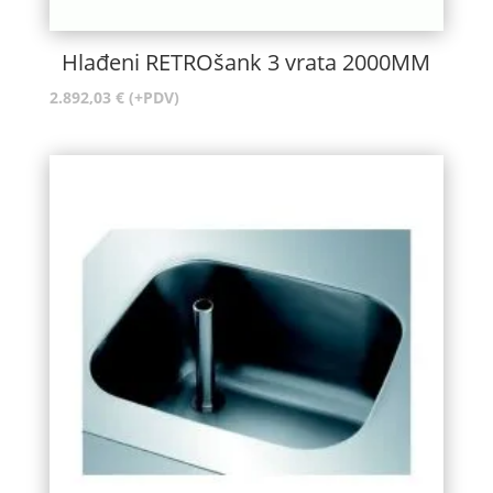
Hlađeni RETROšank 3 vrata 2000MM
2.892,03
€
(+PDV)