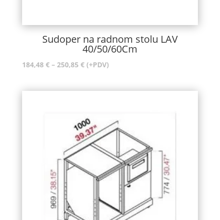
Sudoper na radnom stolu LAV
40/50/60Cm
Raspon
184,48
€
–
250,85
€
(+PDV)
cijena:
od
184,48 €
do
250,85 €