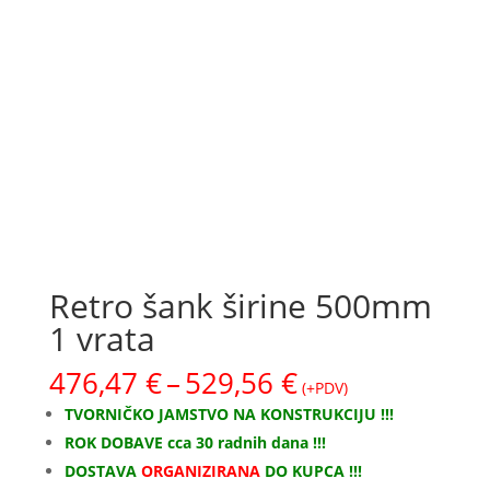
Retro šank širine 500mm
1 vrata
Raspon
476,47
€
–
529,56
€
(+PDV)
cijena:
TVORNIČKO JAMSTVO NA KONSTRUKCIJU !!!
od
ROK DOBAVE cca 30 radnih dana !!!
476,47 €
DOSTAVA
ORGANIZIRANA
DO KUPCA !!!
do