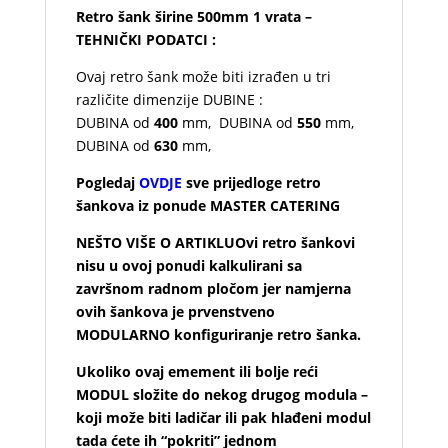
Retro šank širine 500mm 1 vrata –
TEHNIČKI PODATCI :
Ovaj retro šank može biti izrađen u tri
različite dimenzije DUBINE :
DUBINA od
400
mm, DUBINA od
550
mm,
DUBINA od
630
mm,
Pogledaj
OVDJE
sve prijedloge retro
šankova iz ponude MASTER CATERING
NEŠTO VIŠE O ARTIKLUOvi retro šankovi
nisu u ovoj ponudi kalkulirani sa
završnom radnom pločom jer namjerna
ovih šankova je prvenstveno
MODULARNO konfiguriranje retro šanka.
Ukoliko ovaj emement ili bolje reći
MODUL složite do nekog drugog modula –
koji može biti ladičar ili pak hlađeni modul
tada ćete ih “pokriti” jednom