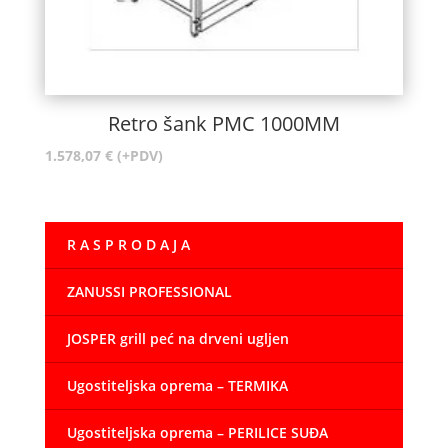
Retro šank PMC 1000MM
1.578,07
€
(+PDV)
R A S P R O D A J A
ZANUSSI PROFESSIONAL
JOSPER grill peć na drveni ugljen
Ugostiteljska oprema – TERMIKA
Ugostiteljska oprema – PERILICE SUĐA