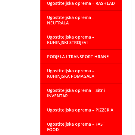
Ugostiteljska oprema – RASHLAD
Ugostiteljska oprema –
NEUTRALA
Ugostiteljska oprema –
KUHINJSKI STROJEVI
PODJELA I TRANSPORT HRANE
Ugostiteljska oprema –
KUHINJSKA POMAGALA
Ugostiteljska oprema – Sitni
INVENTAR
Ugostiteljska oprema – PIZZERIA
Ugostiteljska oprema – FAST
FOOD