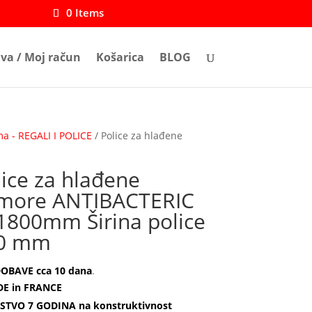
0 Items
ava / Moj račun
Košarica
BLOG
ma - REGALI I POLICE
/ Police za hlađene
lice za hlađene
more ANTIBACTERIC
1800mm Širina police
0 mm
OBAVE cca 10 dana
.
E in FRANCE
STVO 7 GODINA na konstruktivnost