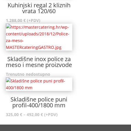
Kuhinjski regal 2 kliznih
vrata 120/60
1.288,00
€
(+PDV)
Skladišne inox police za
meso i mesne proizvode
Trenutno nedostupno
Skladišne police puni
profil-400/1800 mm
Raspon
325,00
€
–
492,00
€
(+PDV)
cijena:
od