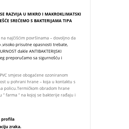
SE RAZVIJA U MIKRO I MAKROKLIMATSKI
EŠĆE SREĆEMO S BAKTERIJAMA TIPA
i na najčišćim površinama – dovoljno da
,visoko prisutne opasnosti trebate,
SIGURNOST dakle ANTIBAKTERIJSKI
eg preporučamo sa sigurnošću i
e PVC smjese obogaćene ozoniranom
nost u pohrani hrane – koja u kontaktu s
i na policu.Termičkom obradom hrane
u ” farma ” na kojoj se bakterije rađaju i
profila
ciju zraka.