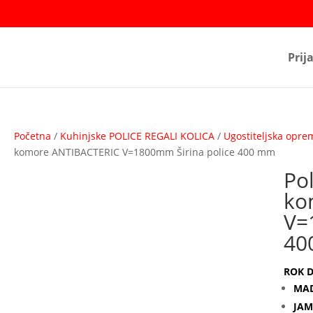
Prij
Početna
/
Kuhinjske POLICE REGALI KOLICA
/
Ugostiteljska opre
komore ANTIBACTERIC V=1800mm Širina police 400 mm
Po
ko
V=
40
ROK D
MAD
JAM