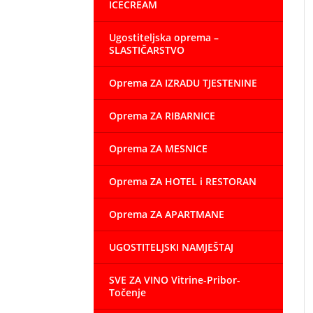
ICECREAM
Ugostiteljska oprema –
SLASTIČARSTVO
Oprema ZA IZRADU TJESTENINE
Oprema ZA RIBARNICE
Oprema ZA MESNICE
Oprema ZA HOTEL i RESTORAN
Oprema ZA APARTMANE
UGOSTITELJSKI NAMJEŠTAJ
SVE ZA VINO Vitrine-Pribor-
Točenje