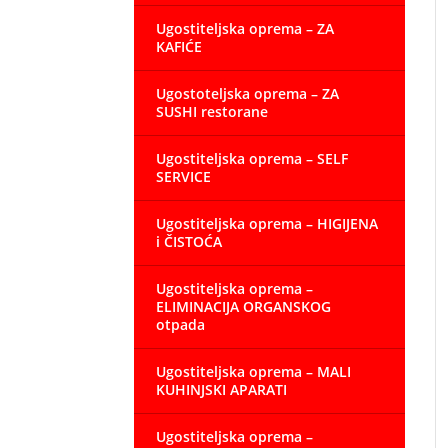
Ugostiteljska oprema – ZA
KAFIĆE
Ugostoteljska oprema – ZA
SUSHI restorane
Ugostiteljska oprema – SELF
SERVICE
Ugostiteljska oprema – HIGIJENA
i ČISTOĆA
Ugostiteljska oprema –
ELIMINACIJA ORGANSKOG
otpada
Ugostiteljska oprema – MALI
KUHINJSKI APARATI
Ugostiteljska oprema –