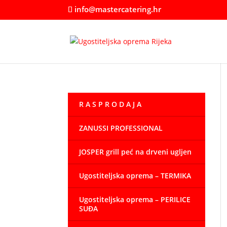
info@mastercatering.hr
R A S P R O D A J A
ZANUSSI PROFESSIONAL
JOSPER grill peć na drveni ugljen
Ugostiteljska oprema – TERMIKA
Ugostiteljska oprema – PERILICE
SUĐA