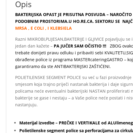
Opis
BAKTERIJSKA OPAST JE PRISUTNA POSVUDA – NAROČITO 
PODOBNIM PROSTORIMA.U HO.RE.CA. SEKTORU SE NAJČ
MRSA , E COLI , I KLEBSIELA
Razni MIKROBI,PLIJESAN,BAKTERIJE I GLJIVICE pojavljuju se 
jedan dan kažete –
PA JUČER SAM OČISTIO !!!
ZBOG ovako 
trebate donijeti pravu odluku i pribaviti sebi KVALITETU,
obrađene police iz programa MASTERcateringGASTRO – koj
garantiramo da ste ANTIBAKTERIJSKI ZAŠTIĆENI.
POLIETILENSKE SEGMENT POLICE su već u fazi proizvodnj
smjesom koja trajno priječi nastanak bakterija i daje sigur
policama neće eventualni bakterijski NASTAN proliferirat
bakterije se gase i nestaju – a Vaše police neće postati i nis
nastanjuju.
Materijal izvedbe – PREČKE I VERTIKALE od ALUlimenog 
Polietilenske segment police sa perforacijama za cirkula