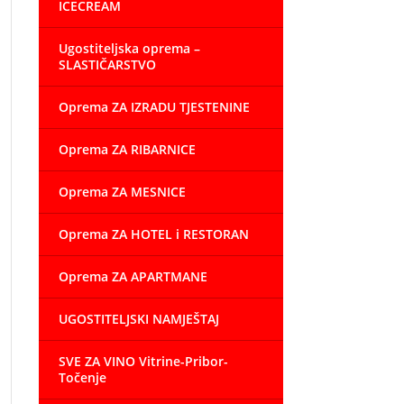
ICECREAM
Ugostiteljska oprema –
SLASTIČARSTVO
Oprema ZA IZRADU TJESTENINE
Oprema ZA RIBARNICE
Oprema ZA MESNICE
Oprema ZA HOTEL i RESTORAN
Oprema ZA APARTMANE
UGOSTITELJSKI NAMJEŠTAJ
SVE ZA VINO Vitrine-Pribor-
Točenje