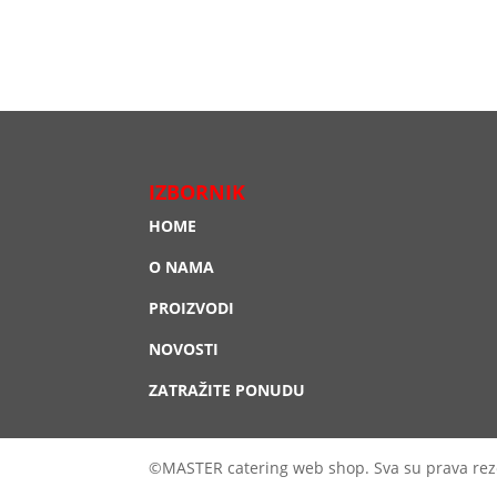
IZBORNIK
HOME
O NAMA
PROIZVODI
NOVOSTI
ZATRAŽITE PONUDU
©MASTER catering web shop. Sva su prava rez