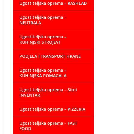
Ugostiteljska oprema – RASHLAD
Ugostiteljska oprema –
NEUTRALA
Ugostiteljska oprema –
KUHINJSKI STROJEVI
PODJELA I TRANSPORT HRANE
Ugostiteljska oprema –
KUHINJSKA POMAGALA
Ugostiteljska oprema – Sitni
INVENTAR
Ugostiteljska oprema – PIZZERIA
Ugostiteljska oprema – FAST
FOOD