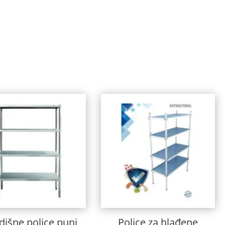
dišne police puni
Police za hlađene