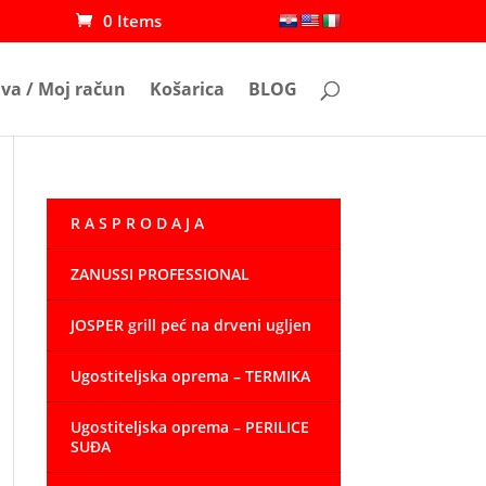
0 Items
ava / Moj račun
Košarica
BLOG
R A S P R O D A J A
ZANUSSI PROFESSIONAL
JOSPER grill peć na drveni ugljen
Ugostiteljska oprema – TERMIKA
Ugostiteljska oprema – PERILICE
SUĐA