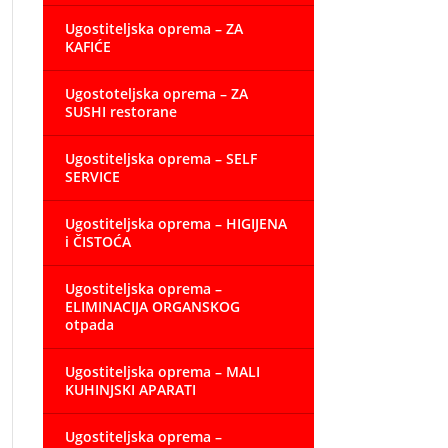
Ugostiteljska oprema – ZA
KAFIĆE
Ugostoteljska oprema – ZA
SUSHI restorane
Ugostiteljska oprema – SELF
SERVICE
Ugostiteljska oprema – HIGIJENA
i ČISTOĆA
Ugostiteljska oprema –
ELIMINACIJA ORGANSKOG
otpada
Ugostiteljska oprema – MALI
KUHINJSKI APARATI
Ugostiteljska oprema –