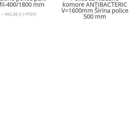
fil-400/1800 mm
komore ANTIBACTERIC
V=1600mm Širina police
Raspon
–
492,00
€
(+PDV)
500 mm
cijena:
od
325,00 €
do
492,00 €