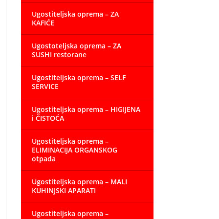
Ugostiteljska oprema – ZA
KAFIĆE
Ugostoteljska oprema – ZA
SUSHI restorane
Ugostiteljska oprema – SELF
SERVICE
Ugostiteljska oprema – HIGIJENA
i ČISTOĆA
Ugostiteljska oprema –
ELIMINACIJA ORGANSKOG
otpada
Ugostiteljska oprema – MALI
KUHINJSKI APARATI
Ugostiteljska oprema –