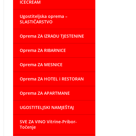
ICECREAM
Ugostiteljska oprema –
SLASTIČARSTVO
Oprema ZA IZRADU TJESTENINE
Oprema ZA RIBARNICE
Oprema ZA MESNICE
Oprema ZA HOTEL i RESTORAN
Oprema ZA APARTMANE
UGOSTITELJSKI NAMJEŠTAJ
SVE ZA VINO Vitrine-Pribor-
Točenje