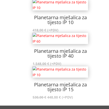
Planetarna mješalica za
tijesto IP 10
418,00
€
(+PDV)
Planetarna mješalica za
tijesto IP 40
1.548,00
€
(+PDV)
Planetarna mješalica za
tijesto IP 15
Izvorna
Trenutna
530,00
€
448,00
€
(+PDV)
cijena
cijena
bila
je: