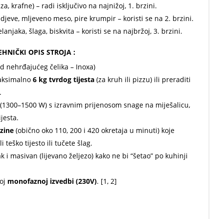
zza, krafne) – radi isključivo na najnižoj, 1. brzini.
djeve, mljeveno meso, pire krumpir – koristi se na 2. brzini.
elanjaka, šlaga, biskvita – koristi se na najbržoj, 3. brzini.
TEHNIČKI OPIS STROJA :
 od nehrđajućeg čelika – Inoxa)
maksimalno
6 kg tvrdog tijesta
(za kruh ili pizzu) ili preraditi
.
(1300–1500 W) s izravnim prijenosom snage na miješalicu,
ijesta.
zine
(obično oko 110, 200 i 420 okretaja u minuti) koje
 teško tijesto ili tučete šlag.
žak i masivan (lijevano željezo) kako ne bi “šetao” po kuhinji
noj
monofaznoj izvedbi (230V)
.
[
1
,
2
]