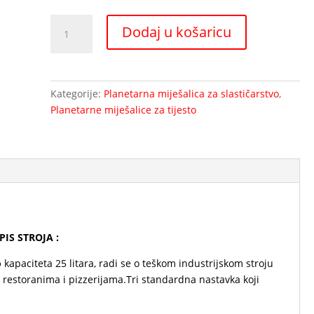
Planetarna
Dodaj u košaricu
mješalica
za
tijesto
IP
Kategorije:
Planetarna miješalica za slastičarstvo
,
25
Planetarne miješalice za tijesto
količina
OPIS STROJA :
o
kapaciteta 25 litara, radi se o teškom industrijskom stroju
restoranima i pizzerijama.Tri standardna nastavka koji