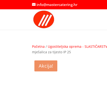
info@mastercatering.hr
Početna
/
Ugostiteljska oprema - SLASTIČARST
mješalica za tijesto IP 25
Akcija!