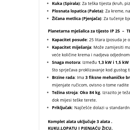
Kuka (Spirala)
: Za teška tijesta (kruh, pi
Plosnata lopatica (Paleta)
: Za kreme, na
Žičana metlica (Pjenjača)
: Za tučenje bj
Planetarna mješalica za tijesto IP 25 – 
Kapacitet posude
: 25 litara (posuda je
Kapacitet miješanja
: Može zamijesiti 
veće količine krema i nadjeva odjednom
Snaga motora
: Između
1,3 kW i 1,5 kW
što sprječava proklizavanje kod gustog t
Brzine rada
: Ima
3 fiksne mehaničke br
mijenjate ručicom, ovisno o tome radite li
Težina stroja
:
Oko 84 kg
. Izrazito je te
dok mijesi teške terete.
Priključak
: Najčešće dolazi u standard
Komplet alata uključuje 3 alata .
KUKU,LOPATU I PJENJAĆU ŽICU.