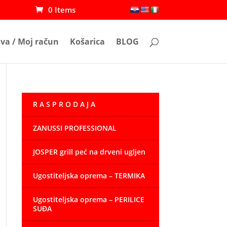
0 Items
ava / Moj račun
Košarica
BLOG
R A S P R O D A J A
ZANUSSI PROFESSIONAL
JOSPER grill peć na drveni ugljen
Ugostiteljska oprema – TERMIKA
Ugostiteljska oprema – PERILICE
SUĐA