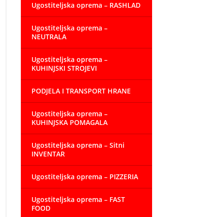
Ugostiteljska oprema – RASHLAD
Ugostiteljska oprema –
NEUTRALA
Ugostiteljska oprema –
KUHINJSKI STROJEVI
PODJELA I TRANSPORT HRANE
Ugostiteljska oprema –
KUHINJSKA POMAGALA
Ugostiteljska oprema – Sitni
INVENTAR
Ugostiteljska oprema – PIZZERIA
Ugostiteljska oprema – FAST
FOOD