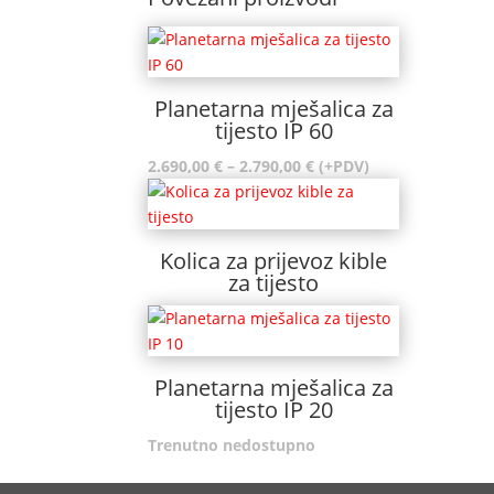
Planetarna mješalica za
tijesto IP 60
Raspon
2.690,00
€
–
2.790,00
€
(+PDV)
cijena:
od
2.690,00 €
Kolica za prijevoz kible
do
za tijesto
2.790,00 €
Planetarna mješalica za
tijesto IP 20
Trenutno nedostupno