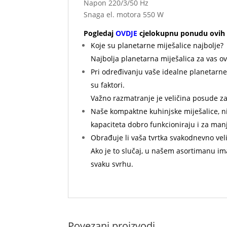
Napon 220/3/50 Hz
Snaga el. motora 550 W
Pogledaj
OVDJE
cjelokupnu ponudu ovih 
Koje su planetarne miješalice najbolje?
Najbolja planetarna miješalica za vas ovi
Pri određivanju vaše idealne planetarne 
su faktori.
Važno razmatranje je veličina posude za
Naše kompaktne kuhinjske miješalice, ni
kapaciteta dobro funkcioniraju i za man
Obrađuje li vaša tvrtka svakodnevno velik
Ako je to slučaj, u našem asortimanu im
svaku svrhu.
Povezani proizvodi