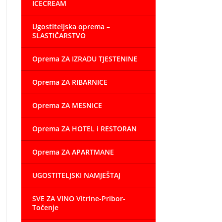
ICECREAM
Ugostiteljska oprema –
SLASTIČARSTVO
Oprema ZA IZRADU TJESTENINE
Oprema ZA RIBARNICE
Oprema ZA MESNICE
Oprema ZA HOTEL i RESTORAN
Oprema ZA APARTMANE
UGOSTITELJSKI NAMJEŠTAJ
SVE ZA VINO Vitrine-Pribor-
Točenje