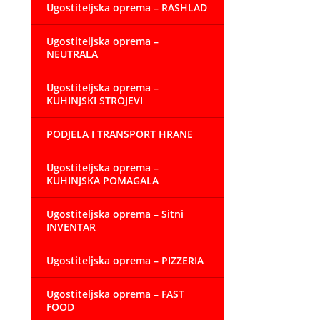
Ugostiteljska oprema – RASHLAD
Ugostiteljska oprema –
NEUTRALA
Ugostiteljska oprema –
KUHINJSKI STROJEVI
PODJELA I TRANSPORT HRANE
Ugostiteljska oprema –
KUHINJSKA POMAGALA
Ugostiteljska oprema – Sitni
INVENTAR
Ugostiteljska oprema – PIZZERIA
Ugostiteljska oprema – FAST
FOOD