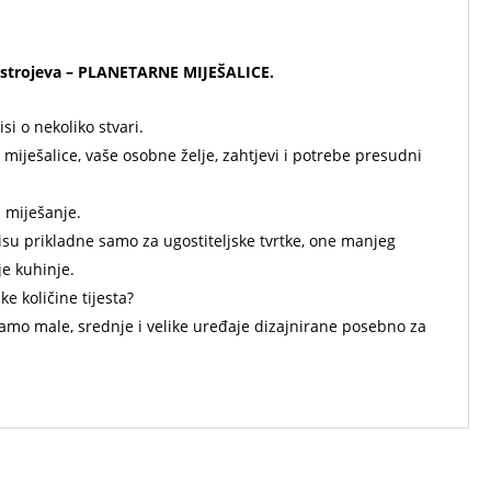
strojeva –
PLANETARNE MIJEŠALICE.
si o nekoliko stvari.
miješalice, vaše osobne želje, zahtjevi i potrebe presudni
 miješanje.
su prikladne samo za ugostiteljske tvrtke, one manjeg
je kuhinje.
e količine tijesta?
amo male, srednje i velike uređaje dizajnirane posebno za