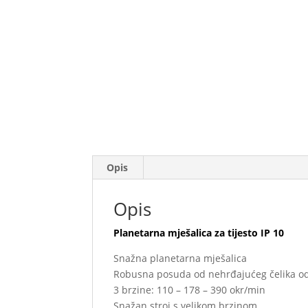
Opis
Opis
Planetarna mješalica za tijesto IP 10
Snažna planetarna mješalica
Robusna posuda od nehrđajućeg čelika od
3 brzine: 110 – 178 – 390 okr/min
Snažan stroj s velikom brzinom