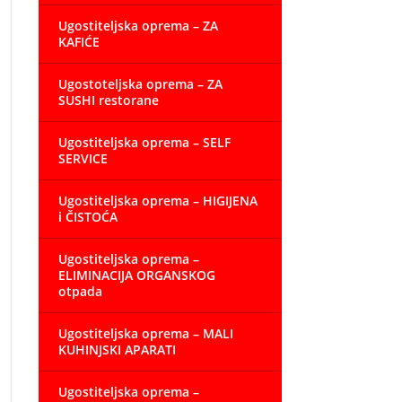
Ugostiteljska oprema – ZA
KAFIĆE
Ugostoteljska oprema – ZA
SUSHI restorane
Ugostiteljska oprema – SELF
SERVICE
Ugostiteljska oprema – HIGIJENA
i ČISTOĆA
Ugostiteljska oprema –
ELIMINACIJA ORGANSKOG
otpada
Ugostiteljska oprema – MALI
KUHINJSKI APARATI
Ugostiteljska oprema –