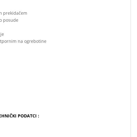
im prekidačem
ko posude
je
otpornim na ogrebotine
 TEHNIČKI PODATCI :