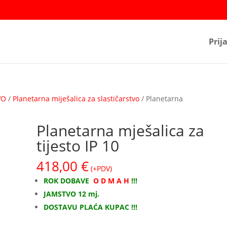
Prij
VO
/
Planetarna miješalica za slastičarstvo
/ Planetarna
Planetarna mješalica za
tijesto IP 10
418,00
€
(+PDV)
ROK DOBAVE
O D M A H
!!!
JAMSTVO 12 mj.
DOSTAVU PLAĆA KUPAC !!!