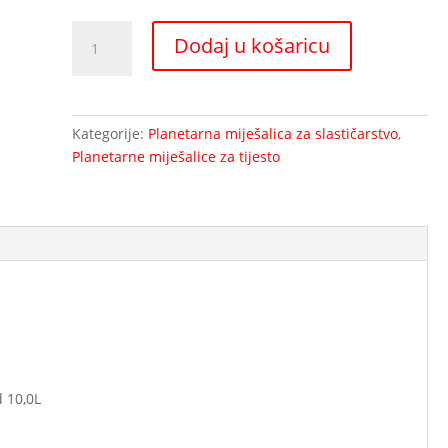
Planetarna
Dodaj u košaricu
mješalica
za
tijesto
IP
Kategorije:
Planetarna miješalica za slastičarstvo
,
10
Planetarne miješalice za tijesto
količina
 10,0L