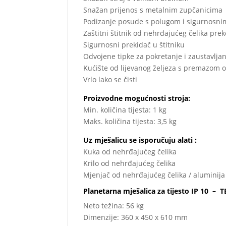
Snažan prijenos s metalnim zupčanicima
Podizanje posude s polugom i sigurnosn
Zaštitni štitnik od nehrđajućeg čelika pre
Sigurnosni prekidač u štitniku
Odvojene tipke za pokretanje i zaustavljan
Kućište od lijevanog željeza s premazom 
Vrlo lako se čisti
Proizvodne mogućnosti stroja:
Min. količina tijesta: 1 kg
Maks. količina tijesta: 3,5 kg
Uz mješalicu se isporučuju alati :
Kuka od nehrđajućeg čelika
Krilo od nehrđajućeg čelika
Mjenjač od nehrđajućeg čelika / aluminija
Planetarna mješalica za tijesto IP 10 –
Neto težina: 56 kg
Dimenzije: 360 x 450 x 610 mm