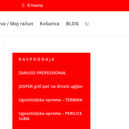
0 Items
ava / Moj račun
Košarica
BLOG
R A S P R O D A J A
ZANUSSI PROFESSIONAL
JOSPER grill peć na drveni ugljen
Ugostiteljska oprema – TERMIKA
Ugostiteljska oprema – PERILICE
SUĐA